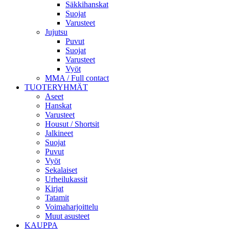
Säkkihanskat
Suojat
Varusteet
Jujutsu
Puvut
Suojat
Varusteet
Vyöt
MMA / Full contact
TUOTERYHMÄT
Aseet
Hanskat
Varusteet
Housut / Shortsit
Jalkineet
Suojat
Puvut
Vyöt
Sekalaiset
Urheilukassit
Kirjat
Tatamit
Voimaharjoittelu
Muut asusteet
KAUPPA