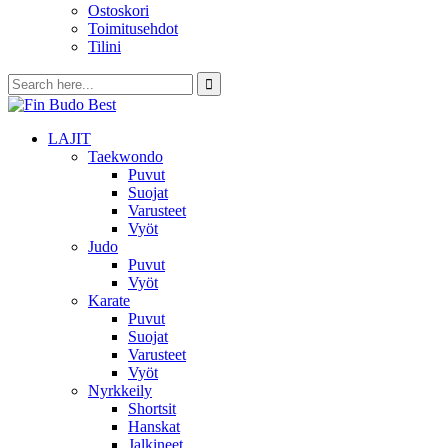
Ostoskori
Toimitusehdot
Tilini
LAJIT
Taekwondo
Puvut
Suojat
Varusteet
Vyöt
Judo
Puvut
Vyöt
Karate
Puvut
Suojat
Varusteet
Vyöt
Nyrkkeily
Shortsit
Hanskat
Jalkineet