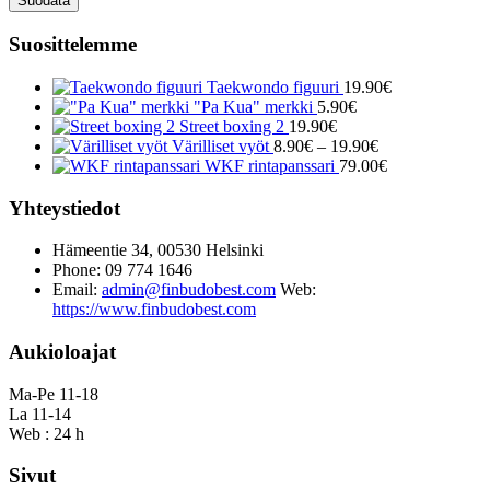
Suodata
Suosittelemme
Taekwondo figuuri
19.90
€
"Pa Kua" merkki
5.90
€
Street boxing 2
19.90
€
Hintaluokka:
Värilliset vyöt
8.90
€
–
19.90
€
8.90€
WKF rintapanssari
79.00
€
-
19.90€
Yhteystiedot
Hämeentie 34, 00530 Helsinki
Phone: 09 774 1646
Email:
admin@finbudobest.com
Web:
https://www.finbudobest.com
Aukioloajat
Ma-Pe 11-18
La 11-14
Web : 24 h
Sivut