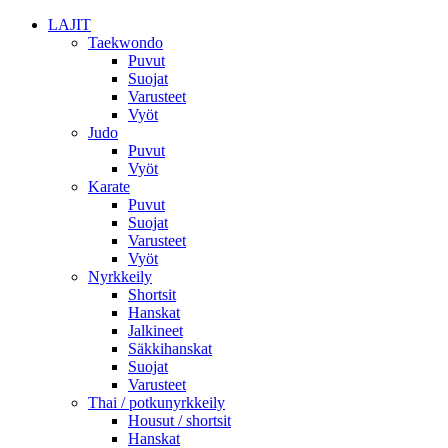
LAJIT
Taekwondo
Puvut
Suojat
Varusteet
Vyöt
Judo
Puvut
Vyöt
Karate
Puvut
Suojat
Varusteet
Vyöt
Nyrkkeily
Shortsit
Hanskat
Jalkineet
Säkkihanskat
Suojat
Varusteet
Thai / potkunyrkkeily
Housut / shortsit
Hanskat