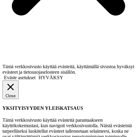
Tämä verkkosivusto käyttää evästeitä, käyttämällä sivustoa hyväksyt
evästeet ja tietosuojaselosteen sisällön.
Eväste asetukset
HYVÄKSY
Close
YKSITYISYYDEN YLEISKATSAUS
Tämä verkkosivusto käyttää evästeitä parantaakseen
käyttökokemustasi, kun navigoit verkkosivustolla. Näistä evästeistä
tarpeelliseksi luokitellut evästeet tallennetaan selaimeesi, koska ne
ovat välttämättömiä verkkosivuston perustoimintojen toiminnalle.