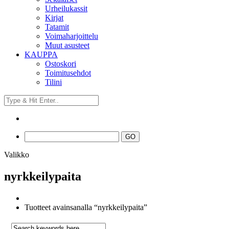
Urheilukassit
Kirjat
Tatamit
Voimaharjoittelu
Muut asusteet
KAUPPA
Ostoskori
Toimitusehdot
Tilini
Valikko
nyrkkeilypaita
Tuotteet avainsanalla “nyrkkeilypaita”