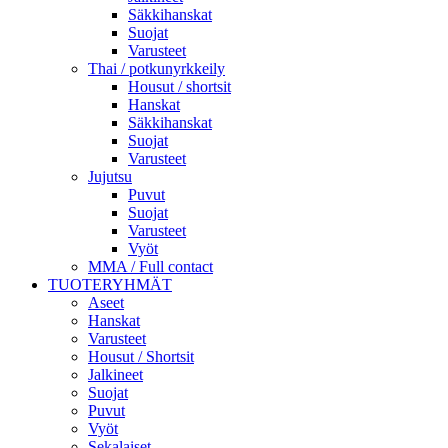
Säkkihanskat
Suojat
Varusteet
Thai / potkunyrkkeily
Housut / shortsit
Hanskat
Säkkihanskat
Suojat
Varusteet
Jujutsu
Puvut
Suojat
Varusteet
Vyöt
MMA / Full contact
TUOTERYHMÄT
Aseet
Hanskat
Varusteet
Housut / Shortsit
Jalkineet
Suojat
Puvut
Vyöt
Sekalaiset