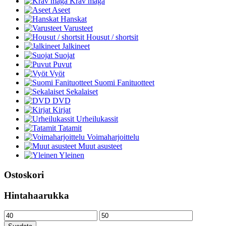
Krav maga
Aseet
Hanskat
Varusteet
Housut / shortsit
Jalkineet
Suojat
Puvut
Vyöt
Suomi Fanituotteet
Sekalaiset
DVD
Kirjat
Urheilukassit
Tatamit
Voimaharjoittelu
Muut asusteet
Yleinen
Ostoskori
Hintahaarukka
Minimihinta
Maksimihinta