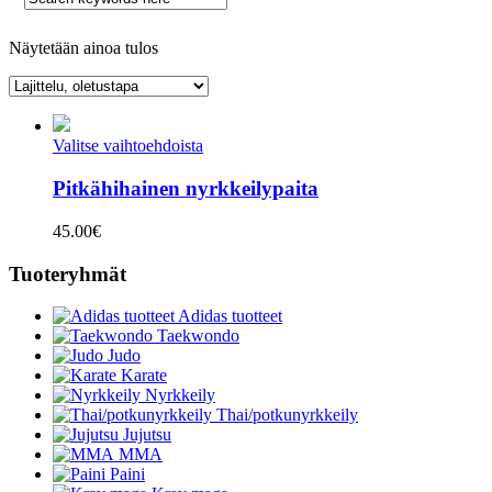
Näytetään ainoa tulos
Valitse vaihtoehdoista
Pitkähihainen nyrkkeilypaita
45.00
€
Tuoteryhmät
Adidas tuotteet
Taekwondo
Judo
Karate
Nyrkkeily
Thai/potkunyrkkeily
Jujutsu
MMA
Paini