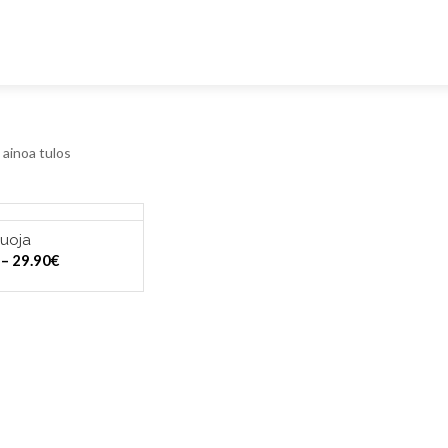
ainoa tulos
suoja
ITSE VAIHTOEHDOISTA
Hintaluokka:
–
29.90
€
25.00€
-
29.90€