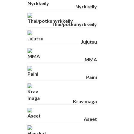
Nyrkkeily
Thai/potkunyrkkeily
Jujutsu
MMA
Paini
Krav maga
Aseet