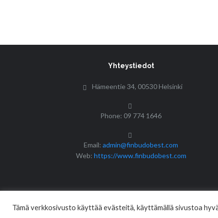
Yhteystiedot
Hämeentie 34, 00530 Helsinki
Phone: 09 774 1646
Email:
admin@finbudobest.com
Web:
https://www.finbudobest.com
Tämä verkkosivusto käyttää evästeitä, käyttämällä sivustoa hyväk