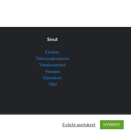
Sivut
Etusivu
Tietosuojaseloste
Toimitusehdot
Kauppa
Ostoskori
Tilini
Eväste asetukset
HYVÄKSY