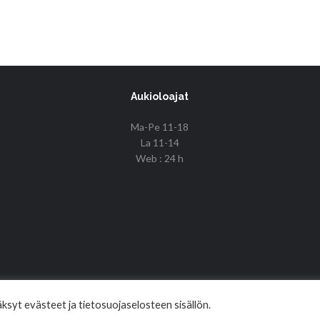
Aukioloajat
Ma-Pe 11-18
La 11-14
Web : 24 h
© Copyright 2017 Fin Budo Best | Golden Tiger
syt evästeet ja tietosuojaselosteen sisällön.