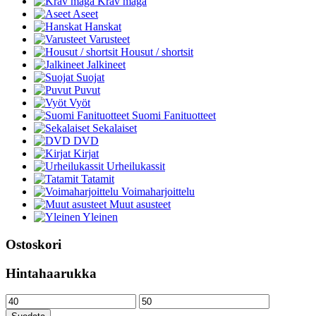
Krav maga
Aseet
Hanskat
Varusteet
Housut / shortsit
Jalkineet
Suojat
Puvut
Vyöt
Suomi Fanituotteet
Sekalaiset
DVD
Kirjat
Urheilukassit
Tatamit
Voimaharjoittelu
Muut asusteet
Yleinen
Ostoskori
Hintahaarukka
Minimihinta
Maksimihinta