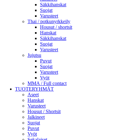
Säkkihanskat
Suojat
Varusteet
Thai / potkunyrkkeily
Housut / shortsit
Hanskat
Säkkihanskat
Suojat
Varusteet
Jujutsu
Puvut
Suojat
Varusteet
Vyöt
MMA / Full contact
TUOTERYHMÄT
Aseet
Hanskat
Varusteet
Housut / Shortsit
Jalkineet
Suojat
Puvut
Vyöt
Sekalaiset