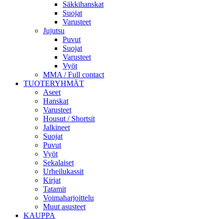
Säkkihanskat
Suojat
Varusteet
Jujutsu
Puvut
Suojat
Varusteet
Vyöt
MMA / Full contact
TUOTERYHMÄT
Aseet
Hanskat
Varusteet
Housut / Shortsit
Jalkineet
Suojat
Puvut
Vyöt
Sekalaiset
Urheilukassit
Kirjat
Tatamit
Voimaharjoittelu
Muut asusteet
KAUPPA