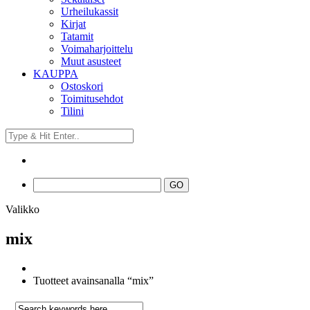
Urheilukassit
Kirjat
Tatamit
Voimaharjoittelu
Muut asusteet
KAUPPA
Ostoskori
Toimitusehdot
Tilini
Valikko
mix
Tuotteet avainsanalla “mix”