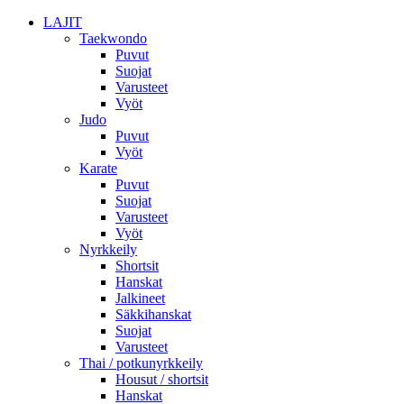
LAJIT
Taekwondo
Puvut
Suojat
Varusteet
Vyöt
Judo
Puvut
Vyöt
Karate
Puvut
Suojat
Varusteet
Vyöt
Nyrkkeily
Shortsit
Hanskat
Jalkineet
Säkkihanskat
Suojat
Varusteet
Thai / potkunyrkkeily
Housut / shortsit
Hanskat