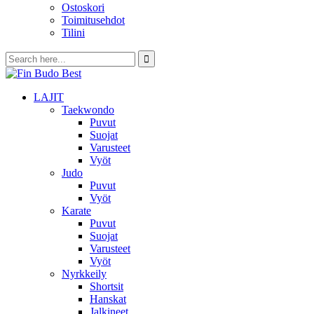
Ostoskori
Toimitusehdot
Tilini
LAJIT
Taekwondo
Puvut
Suojat
Varusteet
Vyöt
Judo
Puvut
Vyöt
Karate
Puvut
Suojat
Varusteet
Vyöt
Nyrkkeily
Shortsit
Hanskat
Jalkineet