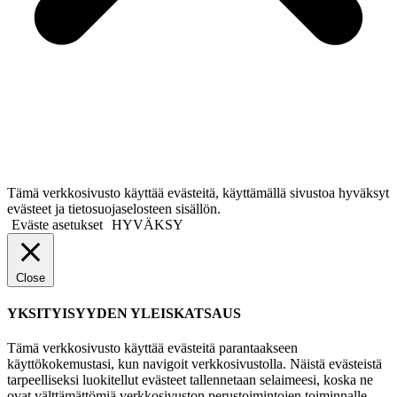
Tämä verkkosivusto käyttää evästeitä, käyttämällä sivustoa hyväksyt
evästeet ja tietosuojaselosteen sisällön.
Eväste asetukset
HYVÄKSY
Close
YKSITYISYYDEN YLEISKATSAUS
Tämä verkkosivusto käyttää evästeitä parantaakseen
käyttökokemustasi, kun navigoit verkkosivustolla. Näistä evästeistä
tarpeelliseksi luokitellut evästeet tallennetaan selaimeesi, koska ne
ovat välttämättömiä verkkosivuston perustoimintojen toiminnalle.