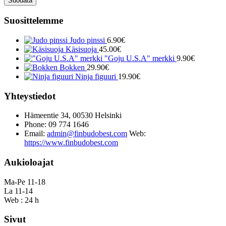
Suodata
Suosittelemme
Judo pinssi
6.90
€
Käsisuoja
45.00
€
"Goju U.S.A" merkki
9.90
€
Bokken
29.90
€
Ninja figuuri
19.90
€
Yhteystiedot
Hämeentie 34, 00530 Helsinki
Phone: 09 774 1646
Email:
admin@finbudobest.com
Web:
https://www.finbudobest.com
Aukioloajat
Ma-Pe 11-18
La 11-14
Web : 24 h
Sivut