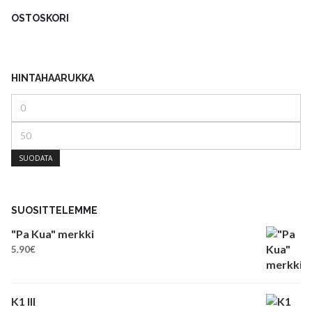
OSTOSKORI
HINTAHAARUKKA
Minimihinta
Maksimihinta
SUODATA
SUOSITTELEMME
"Pa Kua" merkki
5.90
€
K1 III