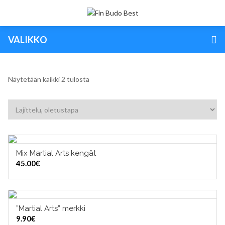
VALIKKO
Näytetään kaikki 2 tulosta
Mix Martial Arts kengät
VALITSE VAIHTOEHDOISTA
45.00
€
TUOTERYHMÄT
”Martial Arts” merkki
LISÄÄ OSTOSKORIIN
9.90
€