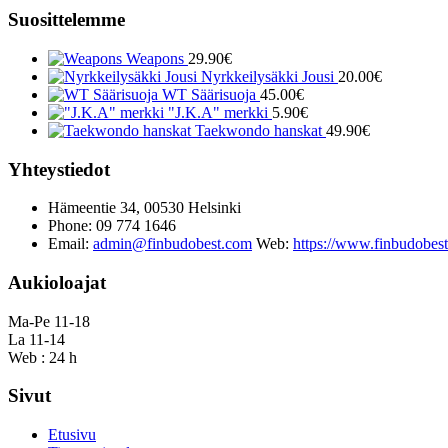
Suosittelemme
Weapons
29.90
€
Nyrkkeilysäkki Jousi
20.00
€
WT Säärisuoja
45.00
€
"J.K.A" merkki
5.90
€
Taekwondo hanskat
49.90
€
Yhteystiedot
Hämeentie 34, 00530 Helsinki
Phone: 09 774 1646
Email:
admin@finbudobest.com
Web:
https://www.finbudobes
Aukioloajat
Ma-Pe 11-18
La 11-14
Web : 24 h
Sivut
Etusivu