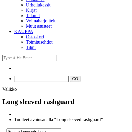
Urheilukassit
Kirjat
Tatamit
Voimaharjoittelu
Muut asusteet
KAUPPA
Ostoskori
Toimitusehdot
Tilini
Valikko
Long sleeved rashguard
Tuotteet avainsanalla “Long sleeved rashguard”