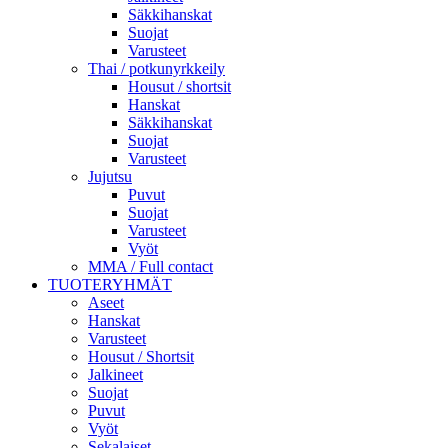
Säkkihanskat
Suojat
Varusteet
Thai / potkunyrkkeily
Housut / shortsit
Hanskat
Säkkihanskat
Suojat
Varusteet
Jujutsu
Puvut
Suojat
Varusteet
Vyöt
MMA / Full contact
TUOTERYHMÄT
Aseet
Hanskat
Varusteet
Housut / Shortsit
Jalkineet
Suojat
Puvut
Vyöt
Sekalaiset