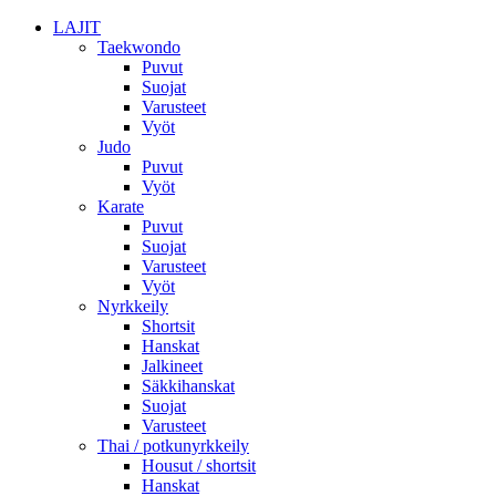
LAJIT
Taekwondo
Puvut
Suojat
Varusteet
Vyöt
Judo
Puvut
Vyöt
Karate
Puvut
Suojat
Varusteet
Vyöt
Nyrkkeily
Shortsit
Hanskat
Jalkineet
Säkkihanskat
Suojat
Varusteet
Thai / potkunyrkkeily
Housut / shortsit
Hanskat