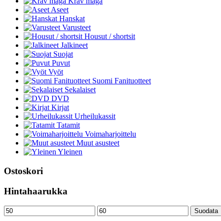
Krav maga
Aseet
Hanskat
Varusteet
Housut / shortsit
Jalkineet
Suojat
Puvut
Vyöt
Suomi Fanituotteet
Sekalaiset
DVD
Kirjat
Urheilukassit
Tatamit
Voimaharjoittelu
Muut asusteet
Yleinen
Ostoskori
Hintahaarukka
Minimihinta
Maksimihinta
Suodata