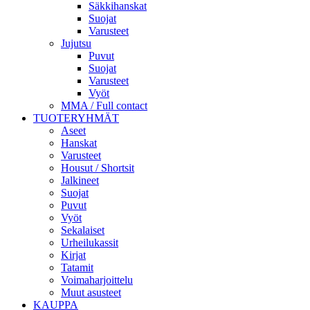
Säkkihanskat
Suojat
Varusteet
Jujutsu
Puvut
Suojat
Varusteet
Vyöt
MMA / Full contact
TUOTERYHMÄT
Aseet
Hanskat
Varusteet
Housut / Shortsit
Jalkineet
Suojat
Puvut
Vyöt
Sekalaiset
Urheilukassit
Kirjat
Tatamit
Voimaharjoittelu
Muut asusteet
KAUPPA