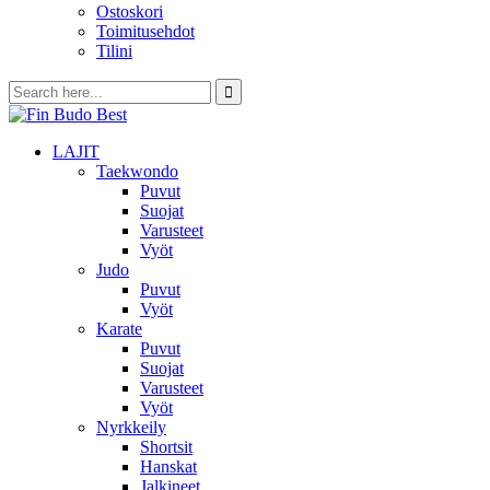
Ostoskori
Toimitusehdot
Tilini
LAJIT
Taekwondo
Puvut
Suojat
Varusteet
Vyöt
Judo
Puvut
Vyöt
Karate
Puvut
Suojat
Varusteet
Vyöt
Nyrkkeily
Shortsit
Hanskat
Jalkineet