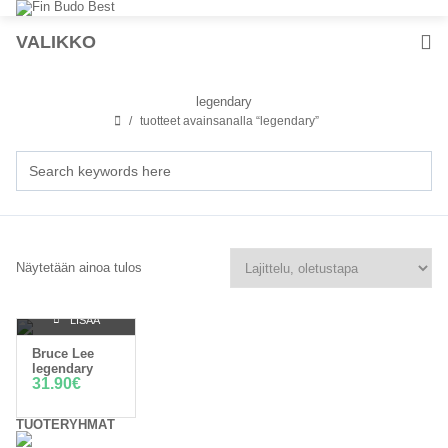
VALIKKO
legendary
tuotteet avainsanalla “legendary”
Näytetään ainoa tulos
LISÄÄ
Bruce Lee
OSTOSKORIIN
legendary
31.90
€
TUOTERYHMÄT