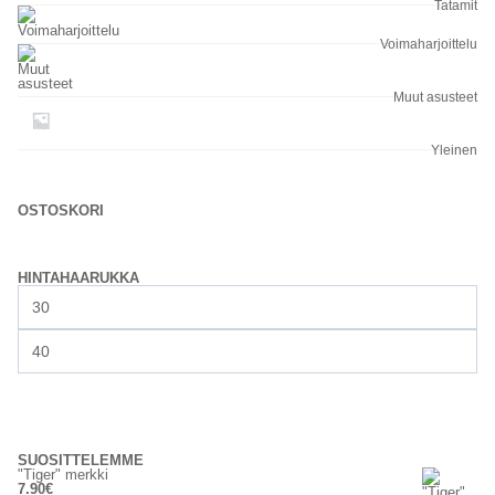
Tatamit
Voimaharjoittelu
Muut asusteet
Yleinen
OSTOSKORI
HINTAHAARUKKA
Minimihinta
Maksimihinta
SUODATA
SUOSITTELEMME
"Tiger" merkki
7.90
€