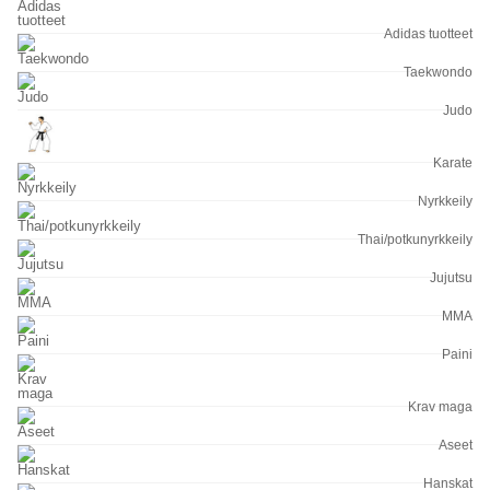
Adidas tuotteet
Taekwondo
Judo
Karate
Nyrkkeily
Thai/potkunyrkkeily
Jujutsu
MMA
Paini
Krav maga
Aseet
Hanskat