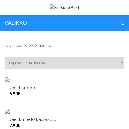
VALIKKO
Näytetään kaikki 2 tulosta
Jeet Kunedo
LISÄÄ OSTOSKORIIN
6.90
€
TUOTERYHMÄT
Jeet kunedo kaulakoru
LISÄÄ OSTOSKORIIN
7.90
€