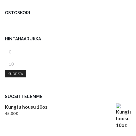
OSTOSKORI
HINTAHAARUKKA
Minimihinta
Maksimihinta
SUODATA
SUOSITTELEMME
Kungfu housu 10oz
45.00
€