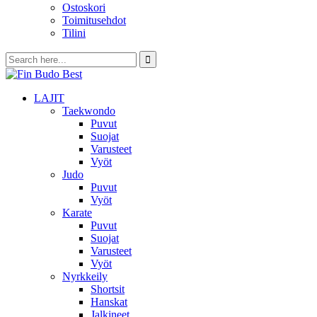
Ostoskori
Toimitusehdot
Tilini
LAJIT
Taekwondo
Puvut
Suojat
Varusteet
Vyöt
Judo
Puvut
Vyöt
Karate
Puvut
Suojat
Varusteet
Vyöt
Nyrkkeily
Shortsit
Hanskat
Jalkineet