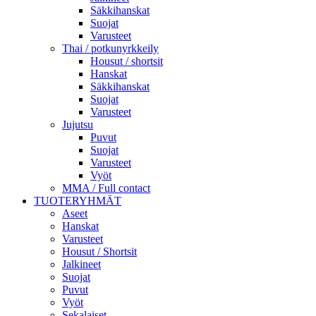
Säkkihanskat
Suojat
Varusteet
Thai / potkunyrkkeily
Housut / shortsit
Hanskat
Säkkihanskat
Suojat
Varusteet
Jujutsu
Puvut
Suojat
Varusteet
Vyöt
MMA / Full contact
TUOTERYHMÄT
Aseet
Hanskat
Varusteet
Housut / Shortsit
Jalkineet
Suojat
Puvut
Vyöt
Sekalaiset