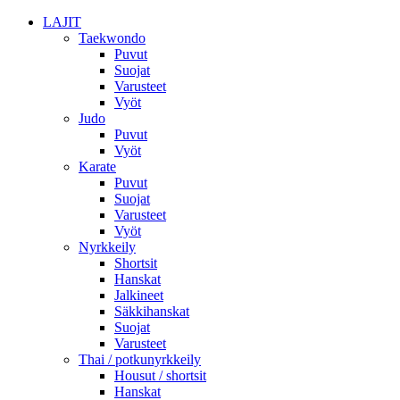
LAJIT
Taekwondo
Puvut
Suojat
Varusteet
Vyöt
Judo
Puvut
Vyöt
Karate
Puvut
Suojat
Varusteet
Vyöt
Nyrkkeily
Shortsit
Hanskat
Jalkineet
Säkkihanskat
Suojat
Varusteet
Thai / potkunyrkkeily
Housut / shortsit
Hanskat