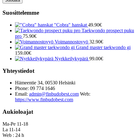
Suodata
Suosittelemme
"Cobra" hanskat
49.90
€
Taekwondo prospect puku
pro
75.90
€
Voimannostovyö
32.90
€
Grand master taekwondo gi
159.00
€
Nyrkkeilykypärä
99.00
€
Yhteystiedot
Hämeentie 34, 00530 Helsinki
Phone: 09 774 1646
Email:
admin@finbudobest.com
Web:
https://www.finbudobest.com
Aukioloajat
Ma-Pe 11-18
La 11-14
Web : 24 h