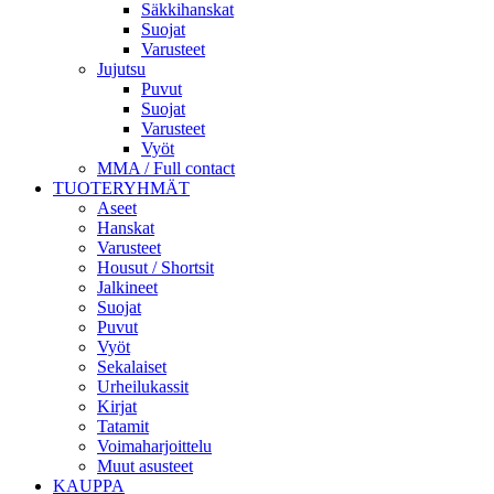
Säkkihanskat
Suojat
Varusteet
Jujutsu
Puvut
Suojat
Varusteet
Vyöt
MMA / Full contact
TUOTERYHMÄT
Aseet
Hanskat
Varusteet
Housut / Shortsit
Jalkineet
Suojat
Puvut
Vyöt
Sekalaiset
Urheilukassit
Kirjat
Tatamit
Voimaharjoittelu
Muut asusteet
KAUPPA