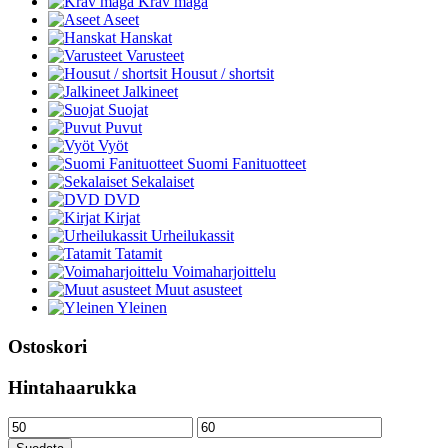
Krav maga
Aseet
Hanskat
Varusteet
Housut / shortsit
Jalkineet
Suojat
Puvut
Vyöt
Suomi Fanituotteet
Sekalaiset
DVD
Kirjat
Urheilukassit
Tatamit
Voimaharjoittelu
Muut asusteet
Yleinen
Ostoskori
Hintahaarukka
Minimihinta
Maksimihinta