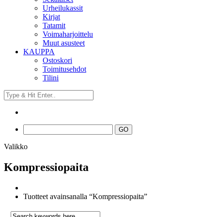
Urheilukassit
Kirjat
Tatamit
Voimaharjoittelu
Muut asusteet
KAUPPA
Ostoskori
Toimitusehdot
Tilini
Valikko
Kompressiopaita
Tuotteet avainsanalla “Kompressiopaita”