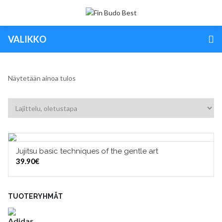
VALIKKO
Näytetään ainoa tulos
Jujitsu basic techniques of the gentle art
LISÄÄ OSTOSKORIIN
39.90
€
TUOTERYHMÄT