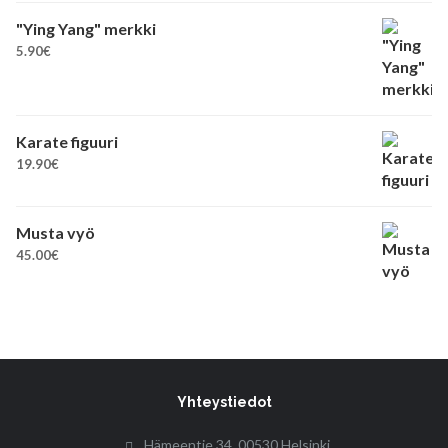
"Ying Yang" merkki
5.90
€
Karate figuuri
19.90
€
Musta vyö
45.00
€
Yhteystiedot
Hämeentie 34, 00530 Helsinki