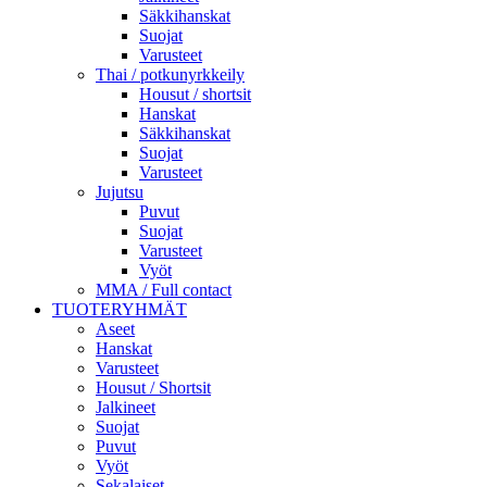
Säkkihanskat
Suojat
Varusteet
Thai / potkunyrkkeily
Housut / shortsit
Hanskat
Säkkihanskat
Suojat
Varusteet
Jujutsu
Puvut
Suojat
Varusteet
Vyöt
MMA / Full contact
TUOTERYHMÄT
Aseet
Hanskat
Varusteet
Housut / Shortsit
Jalkineet
Suojat
Puvut
Vyöt
Sekalaiset