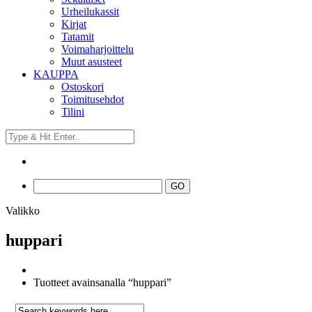
Urheilukassit
Kirjat
Tatamit
Voimaharjoittelu
Muut asusteet
KAUPPA
Ostoskori
Toimitusehdot
Tilini
Valikko
huppari
Tuotteet avainsanalla “huppari”