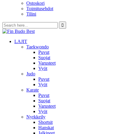
Ostoskori
Toimitusehdot
Tilini
LAJIT
Taekwondo
Puvut
Suojat
Varusteet
Vyöt
Judo
Puvut
Vyöt
Karate
Puvut
Suojat
Varusteet
Vyöt
Nyrkkeily
Shortsit
Hanskat
Jalkineet