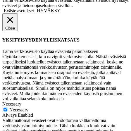
Tämä verkkosivusto käyttää evästeitä, käyttämällä sivustoa hyväksyt
evästeet ja tietosuojaselosteen sisällön.
Eväste asetukset
HYVÄKSY
Close
YKSITYISYYDEN YLEISKATSAUS
Tämä verkkosivusto käyttää evästeitä parantaakseen
käyttökokemustasi, kun navigoit verkkosivustolla. Näistä evästeistä
tarpeelliseksi luokitellut evästeet tallennetaan selaimeesi, koska ne
ovat välttämättömiä verkkosivuston perustoimintojen toiminnalle.
Käytämme myös kolmansien osapuolien evästeitä, jotka auttavat
meitä analysoimaan ja ymmärtämään, kuinka käytät tätä
verkkosivustoa. Nämä evästeet tallennetaan selaimeesi vain
suostumuksellasi. Sinulla on myös mahdollisuus poistaa nämä
evästeet. Mutta joidenkin näiden evästeiden käytöstä poistaminen
voi vaikuttaa selauskokemukseen.
Necessary
Necessary
Always Enabled
Välttämättömät evästeet ovat ehdottoman välttämättömiä
verkkosivuston toimivuudelle. Tähän luokkaan kuuluvat vain
evästeet, jotka varmistavat verkkosivuston perustoiminnot ja