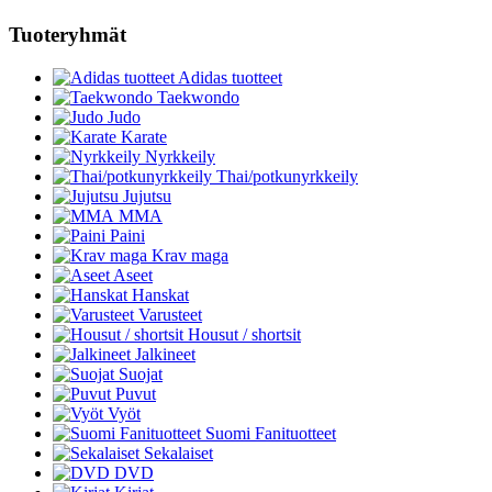
Tuoteryhmät
Adidas tuotteet
Taekwondo
Judo
Karate
Nyrkkeily
Thai/potkunyrkkeily
Jujutsu
MMA
Paini
Krav maga
Aseet
Hanskat
Varusteet
Housut / shortsit
Jalkineet
Suojat
Puvut
Vyöt
Suomi Fanituotteet
Sekalaiset
DVD