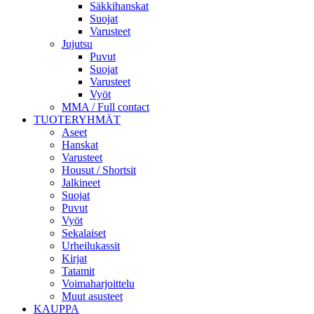
Säkkihanskat
Suojat
Varusteet
Jujutsu
Puvut
Suojat
Varusteet
Vyöt
MMA / Full contact
TUOTERYHMÄT
Aseet
Hanskat
Varusteet
Housut / Shortsit
Jalkineet
Suojat
Puvut
Vyöt
Sekalaiset
Urheilukassit
Kirjat
Tatamit
Voimaharjoittelu
Muut asusteet
KAUPPA