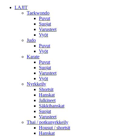
LAJIT
Taekwondo
Puvut
Suojat
Varusteet
Vyöt
Judo
Puvut
Vyöt
Karate
Puvut
Suojat
Varusteet
Vyöt
Nyrkkeily
Shortsit
Hanskat
Jalkineet
Säkkihanskat
Suojat
Varusteet
Thai / potkunyrkkeily
Housut / shortsit
Hanskat