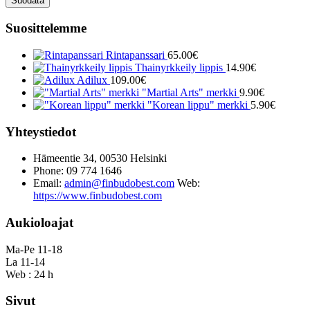
Suodata
Suosittelemme
Rintapanssari
65.00
€
Thainyrkkeily lippis
14.90
€
Adilux
109.00
€
"Martial Arts" merkki
9.90
€
"Korean lippu" merkki
5.90
€
Yhteystiedot
Hämeentie 34, 00530 Helsinki
Phone: 09 774 1646
Email:
admin@finbudobest.com
Web:
https://www.finbudobest.com
Aukioloajat
Ma-Pe 11-18
La 11-14
Web : 24 h
Sivut