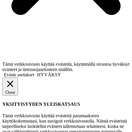
Tämä verkkosivusto käyttää evästeitä, käyttämällä sivustoa hyväksyt
evästeet ja tietosuojaselosteen sisällön.
Eväste asetukset
HYVÄKSY
Close
YKSITYISYYDEN YLEISKATSAUS
Tämä verkkosivusto käyttää evästeitä parantaakseen
käyttökokemustasi, kun navigoit verkkosivustolla. Näistä evästeistä
tarpeelliseksi luokitellut evästeet tallennetaan selaimeesi, koska ne
ovat välttämättömiä verkkosivuston perustoimintojen toiminnalle.