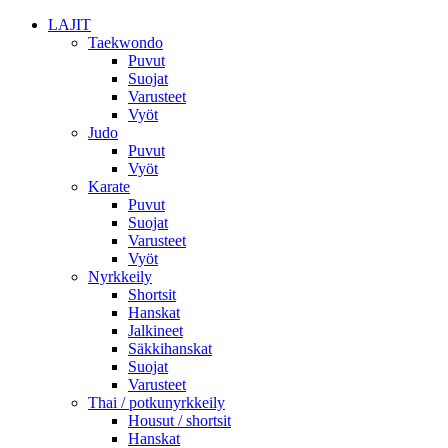
LAJIT
Taekwondo
Puvut
Suojat
Varusteet
Vyöt
Judo
Puvut
Vyöt
Karate
Puvut
Suojat
Varusteet
Vyöt
Nyrkkeily
Shortsit
Hanskat
Jalkineet
Säkkihanskat
Suojat
Varusteet
Thai / potkunyrkkeily
Housut / shortsit
Hanskat