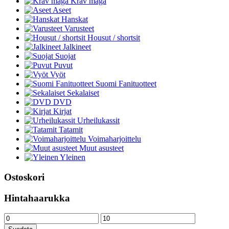
Krav maga
Aseet
Hanskat
Varusteet
Housut / shortsit
Jalkineet
Suojat
Puvut
Vyöt
Suomi Fanituotteet
Sekalaiset
DVD
Kirjat
Urheilukassit
Tatamit
Voimaharjoittelu
Muut asusteet
Yleinen
Ostoskori
Hintahaarukka
Minimihinta
Maksimihinta