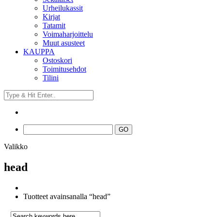
Urheilukassit
Kirjat
Tatamit
Voimaharjoittelu
Muut asusteet
KAUPPA
Ostoskori
Toimitusehdot
Tilini
Valikko
head
Tuotteet avainsanalla “head”