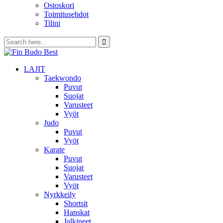
Ostoskori
Toimitusehdot
Tilini
LAJIT
Taekwondo
Puvut
Suojat
Varusteet
Vyöt
Judo
Puvut
Vyöt
Karate
Puvut
Suojat
Varusteet
Vyöt
Nyrkkeily
Shortsit
Hanskat
Jalkineet