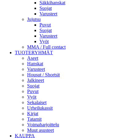
Säkkihanskat
Suojat
Varusteet
Jujutsu
Puvut
Suojat
Varusteet
Vyöt
MMA / Full contact
TUOTERYHMÄT
Aseet
Hanskat
Varusteet
Housut / Shortsit
Jalkineet
Suojat
Puvut
Vyöt
Sekalaiset
Urheilukassit
Kirjat
Tatamit
Voimaharjoittelu
Muut asusteet
KAUPPA