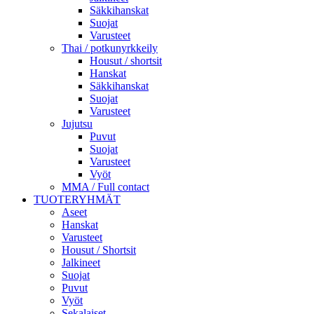
Säkkihanskat
Suojat
Varusteet
Thai / potkunyrkkeily
Housut / shortsit
Hanskat
Säkkihanskat
Suojat
Varusteet
Jujutsu
Puvut
Suojat
Varusteet
Vyöt
MMA / Full contact
TUOTERYHMÄT
Aseet
Hanskat
Varusteet
Housut / Shortsit
Jalkineet
Suojat
Puvut
Vyöt
Sekalaiset