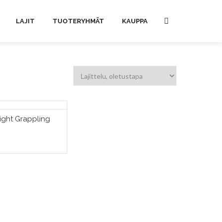
LAJIT
TUOTERYHMÄT
KAUPPA
ight Grappling
TSE VAIHTOEHDOISTA