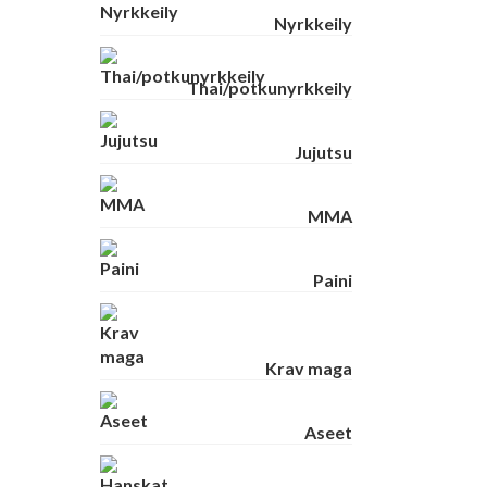
Nyrkkeily
Thai/potkunyrkkeily
Jujutsu
MMA
Paini
Krav maga
Aseet