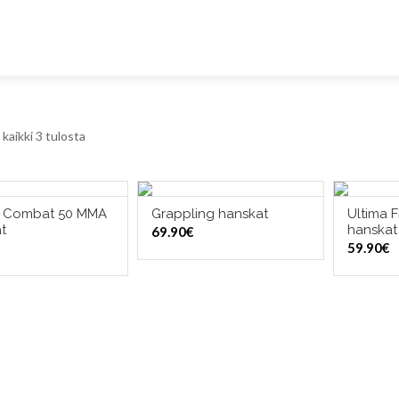
kaikki 3 tulosta
s Combat 50 MMA
Grappling hanskat
Ultima F
ITSE VAIHTOEHDOISTA
VALITSE VAIHTOEHDOISTA
VALI
t
hanskat
69.90
€
59.90
€