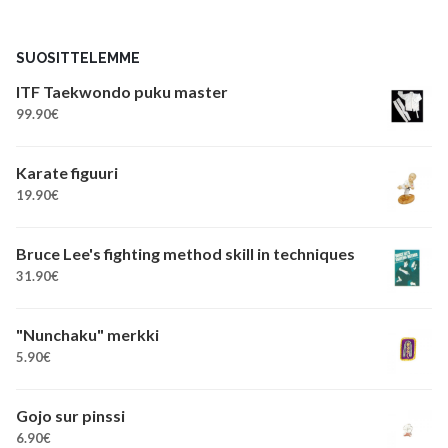
SUOSITTELEMME
ITF Taekwondo puku master
99.90
€
Karate figuuri
19.90
€
Bruce Lee's fighting method skill in techniques
31.90
€
"Nunchaku" merkki
5.90
€
Gojo sur pinssi
6.90
€