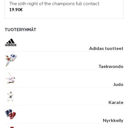
The 10th night of the champions full contact
LISÄÄ OSTOSKORIIN
19.90
€
TUOTERYHMÄT
Adidas tuotteet
Taekwondo
Judo
Karate
Nyrkkeily