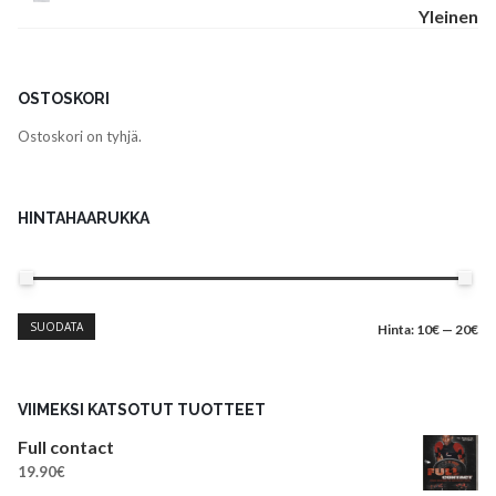
Yleinen
OSTOSKORI
Ostoskori on tyhjä.
HINTAHAARUKKA
Minimihinta
Maksimihinta
SUODATA
Hinta:
10€
—
20€
VIIMEKSI KATSOTUT TUOTTEET
Full contact
19.90
€