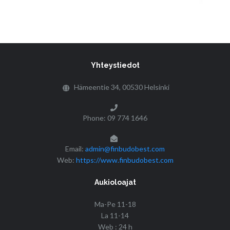
Yhteystiedot
Hämeentie 34, 00530 Helsinki
Phone: 09 774 1646
Email:
admin@finbudobest.com
Web:
https://www.finbudobest.com
Aukioloajat
Ma-Pe 11-18
La 11-14
Web : 24 h