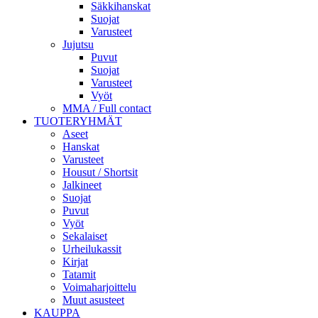
Säkkihanskat
Suojat
Varusteet
Jujutsu
Puvut
Suojat
Varusteet
Vyöt
MMA / Full contact
TUOTERYHMÄT
Aseet
Hanskat
Varusteet
Housut / Shortsit
Jalkineet
Suojat
Puvut
Vyöt
Sekalaiset
Urheilukassit
Kirjat
Tatamit
Voimaharjoittelu
Muut asusteet
KAUPPA