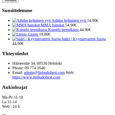
Suodata
Suosittelemme
Adidas keltainen vyö
14.90
€
MMA hanskat
54.90
€
Kungfu treenikassi
44.90
€
Lippis
19.00
€
Sääri / Kyynärvarren Suoja
44.90
€
Yhteystiedot
Hämeentie 34, 00530 Helsinki
Phone: 09 774 1646
Email:
admin@finbudobest.com
Web:
https://www.finbudobest.com
Aukioloajat
Ma-Pe 11-18
La 11-14
Web : 24 h