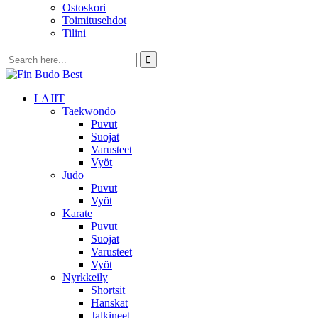
Ostoskori
Toimitusehdot
Tilini
LAJIT
Taekwondo
Puvut
Suojat
Varusteet
Vyöt
Judo
Puvut
Vyöt
Karate
Puvut
Suojat
Varusteet
Vyöt
Nyrkkeily
Shortsit
Hanskat
Jalkineet