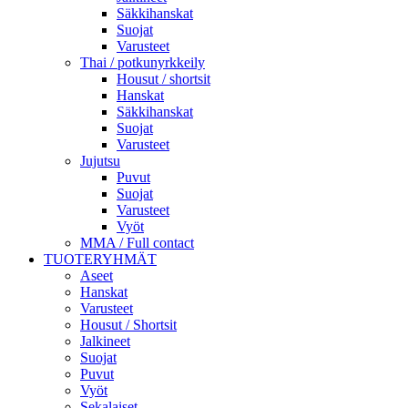
Säkkihanskat
Suojat
Varusteet
Thai / potkunyrkkeily
Housut / shortsit
Hanskat
Säkkihanskat
Suojat
Varusteet
Jujutsu
Puvut
Suojat
Varusteet
Vyöt
MMA / Full contact
TUOTERYHMÄT
Aseet
Hanskat
Varusteet
Housut / Shortsit
Jalkineet
Suojat
Puvut
Vyöt
Sekalaiset