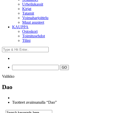
Urheilukassit
Kirjat
Tatamit
Voimaharjoittelu
Muut asusteet
KAUPPA
Ostoskori
Toimitusehdot
Tilini
Valikko
Dao
Tuotteet avainsanalla “Dao”