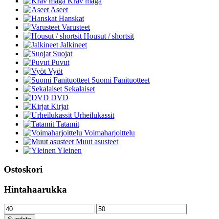
Krav maga
Aseet
Hanskat
Varusteet
Housut / shortsit
Jalkineet
Suojat
Puvut
Vyöt
Suomi Fanituotteet
Sekalaiset
DVD
Kirjat
Urheilukassit
Tatamit
Voimaharjoittelu
Muut asusteet
Yleinen
Ostoskori
Hintahaarukka
Minimihinta
Maksimihinta