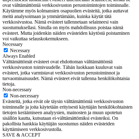
ovat välttämättömiä verkkosivuston perustoimintojen toiminnalle.
Käytämme myös kolmansien osapuolien evästeitä, jotka auttavat
meitä analysoimaan ja ymmärtämään, kuinka käytät tätä
verkkosivustoa. Nämä evästeet tallennetaan selaimeesi vain
suostumuksellasi. Sinulla on myös mahdollisuus poistaa nämä
evästeet. Mutta joidenkin näiden evästeiden käytöstä poistaminen
voi vaikuttaa selauskokemukseen.
Necessary
Necessary
Always Enabled
Välttämättömät evästeet ovat ehdottoman välttämättömiä
verkkosivuston toimivuudelle. Tähän luokkaan kuuluvat vain
evästeet, jotka varmistavat verkkosivuston perustoiminnot ja
turvaominaisuudet. Nämä evästeet eivät tallenna henkilökohtaisia
tietoja.
Non-necessary
Non-necessary
Evästeitä, jotka eivät ole täysin välttämättömiä verkkosivuston
toiminnalle ja joita käytetään erityisesti käyttäjän henkilökohtaisten
tietojen keräämiseen analyysien, mainosten ja muun upotetun
sisällön kautta, kutsutaan ei-välttämättömiksi evästeiksi. On
pakollista hankkia käyttäjän suostumus näiden evästeiden
käyttämiseen verkkosivustolla.
SAVE & ACCEPT