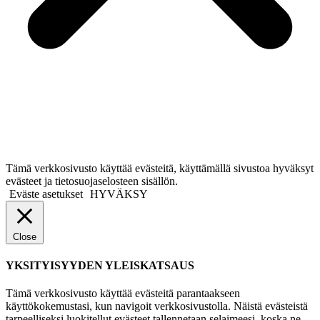
Tämä verkkosivusto käyttää evästeitä, käyttämällä sivustoa hyväksyt
evästeet ja tietosuojaselosteen sisällön.
Eväste asetukset
HYVÄKSY
Close
YKSITYISYYDEN YLEISKATSAUS
Tämä verkkosivusto käyttää evästeitä parantaakseen
käyttökokemustasi, kun navigoit verkkosivustolla. Näistä evästeistä
tarpeelliseksi luokitellut evästeet tallennetaan selaimeesi, koska ne