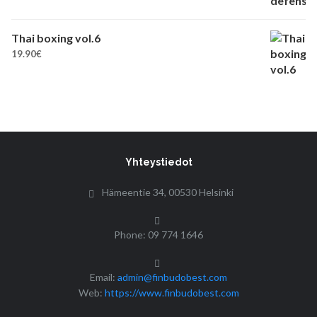
Thai boxing vol.6
19.90
€
Yhteystiedot
Hämeentie 34, 00530 Helsinki
Phone: 09 774 1646
Email:
admin@finbudobest.com
Web:
https://www.finbudobest.com