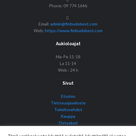
Phone: 09 774 1646
Email:
admin@finbudobest.com
Web:
https://www.finbudobest.com
Aukioloajat
Ma-Pe 11-18
La 11-14
Web : 24 h
Sivut
Etusivu
Tietosuojaseloste
Toimitusehdot
Kauppa
Ostoskori
Tilini