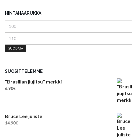
HINTAHAARUKKA
Minimihinta
Maksimihinta
SUODATA
SUOSITTELEMME
"Brasilian jiujitsu" merkki
6.90
€
Bruce Lee juliste
14.90
€