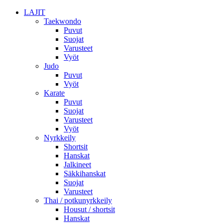
LAJIT
Taekwondo
Puvut
Suojat
Varusteet
Vyöt
Judo
Puvut
Vyöt
Karate
Puvut
Suojat
Varusteet
Vyöt
Nyrkkeily
Shortsit
Hanskat
Jalkineet
Säkkihanskat
Suojat
Varusteet
Thai / potkunyrkkeily
Housut / shortsit
Hanskat