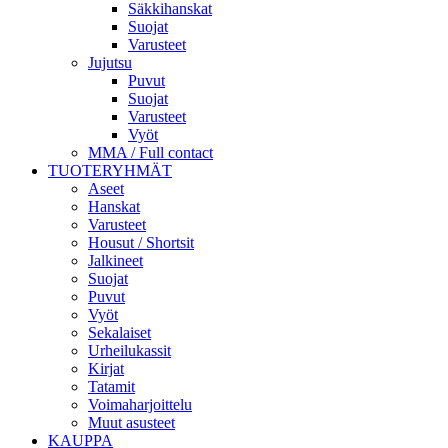
Säkkihanskat
Suojat
Varusteet
Jujutsu
Puvut
Suojat
Varusteet
Vyöt
MMA / Full contact
TUOTERYHMÄT
Aseet
Hanskat
Varusteet
Housut / Shortsit
Jalkineet
Suojat
Puvut
Vyöt
Sekalaiset
Urheilukassit
Kirjat
Tatamit
Voimaharjoittelu
Muut asusteet
KAUPPA