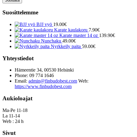
Suodata
Suosittelemme
BJJ vyö
19.00
€
Karate kaulakoru
7.90
€
Karate master 14 oz
139.90
€
Nunchaku
49.00
€
Nyrkkeily paita
59.00
€
Yhteystiedot
Hämeentie 34, 00530 Helsinki
Phone: 09 774 1646
Email:
admin@finbudobest.com
Web:
https://www.finbudobest.com
Aukioloajat
Ma-Pe 11-18
La 11-14
Web : 24 h
Sivut