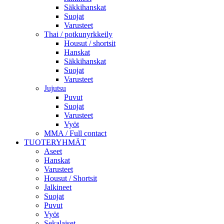
Säkkihanskat
Suojat
Varusteet
Thai / potkunyrkkeily
Housut / shortsit
Hanskat
Säkkihanskat
Suojat
Varusteet
Jujutsu
Puvut
Suojat
Varusteet
Vyöt
MMA / Full contact
TUOTERYHMÄT
Aseet
Hanskat
Varusteet
Housut / Shortsit
Jalkineet
Suojat
Puvut
Vyöt
Sekalaiset