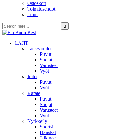
Ostoskori
Toimitusehdot
Tilini
LAJIT
Taekwondo
Puvut
Suojat
Varusteet
Vyöt
Judo
Puvut
Vyöt
Karate
Puvut
Suojat
Varusteet
Vyöt
Nyrkkeily
Shortsit
Hanskat
Jalkineet