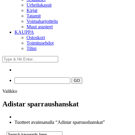
Urheilukassit
Kirjat
Tatamit
Voimaharjoittelu
Muut asusteet
KAUPPA
Ostoskori
Toimitusehdot
Tilini
Valikko
Adistar sparraushanskat
Tuotteet avainsanalla “Adistar sparraushanskat”