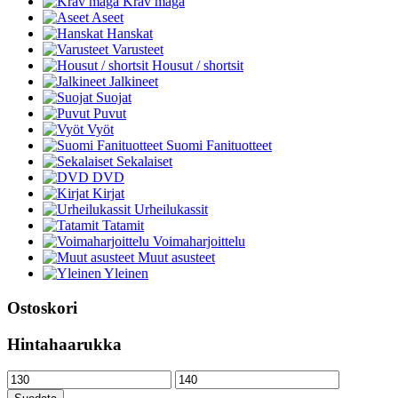
Krav maga
Aseet
Hanskat
Varusteet
Housut / shortsit
Jalkineet
Suojat
Puvut
Vyöt
Suomi Fanituotteet
Sekalaiset
DVD
Kirjat
Urheilukassit
Tatamit
Voimaharjoittelu
Muut asusteet
Yleinen
Ostoskori
Hintahaarukka
Minimihinta
Maksimihinta