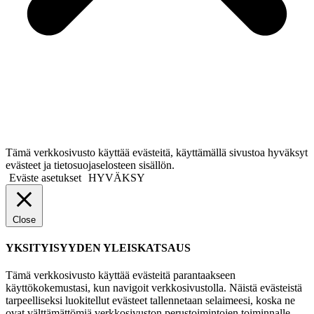
Tämä verkkosivusto käyttää evästeitä, käyttämällä sivustoa hyväksyt
evästeet ja tietosuojaselosteen sisällön.
Eväste asetukset
HYVÄKSY
Close
YKSITYISYYDEN YLEISKATSAUS
Tämä verkkosivusto käyttää evästeitä parantaakseen
käyttökokemustasi, kun navigoit verkkosivustolla. Näistä evästeistä
tarpeelliseksi luokitellut evästeet tallennetaan selaimeesi, koska ne
ovat välttämättömiä verkkosivuston perustoimintojen toiminnalle.