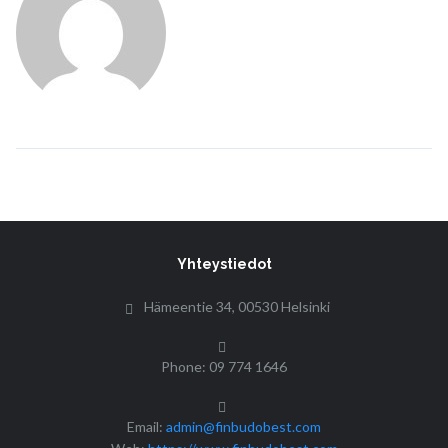
Yhteystiedot
Hämeentie 34, 00530 Helsinki
Phone: 09 774 1646
Email:
admin@finbudobest.com