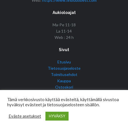
Web:
https://www.finbudobest.com
Aukioloajat
Ma-Pe 11-18
La 11-14
Web : 24 h
Sivut
Etusivu
Tietosuojaseloste
Toimitusehdot
Kauppa
Ostoskori
Tilini
Tämä verkkosivusto käyttää evästeitä, käyttämällä sivustoa
hyväksyt evästeet ja tietosuojaselosteen sisällön.
Eväste asetukset
HYVÄKSY
© Copyright 2017 Fin Budo Best | Golden Tiger