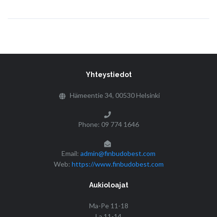
Yhteystiedot
Hämeentie 34, 00530 Helsinki
Phone: 09 774 1646
Email:
admin@finbudobest.com
Web:
https://www.finbudobest.com
Aukioloajat
Ma-Pe 11-18
La 11-14