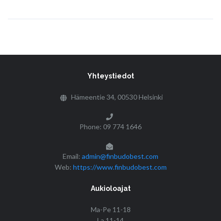
Yhteystiedot
Hämeentie 34, 00530 Helsinki
Phone: 09 774 1646
Email:
admin@finbudobest.com
Web:
https://www.finbudobest.com
Aukioloajat
Ma-Pe 11-18
La 11-14