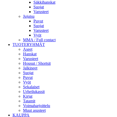
Säkkihanskat
Suojat
Varusteet
Jujutsu
Puvut
Suojat
Varusteet
Vyöt
MMA / Full contact
TUOTERYHMÄT
Aseet
Hanskat
Varusteet
Housut / Shortsit
Jalkineet
Suojat
Puvut
Vyöt
Sekalaiset
Urheilukassit
Kirjat
Tatamit
Voimaharjoittelu
Muut asusteet
KAUPPA