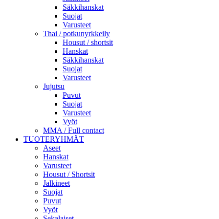
Säkkihanskat
Suojat
Varusteet
Thai / potkunyrkkeily
Housut / shortsit
Hanskat
Säkkihanskat
Suojat
Varusteet
Jujutsu
Puvut
Suojat
Varusteet
Vyöt
MMA / Full contact
TUOTERYHMÄT
Aseet
Hanskat
Varusteet
Housut / Shortsit
Jalkineet
Suojat
Puvut
Vyöt
Sekalaiset