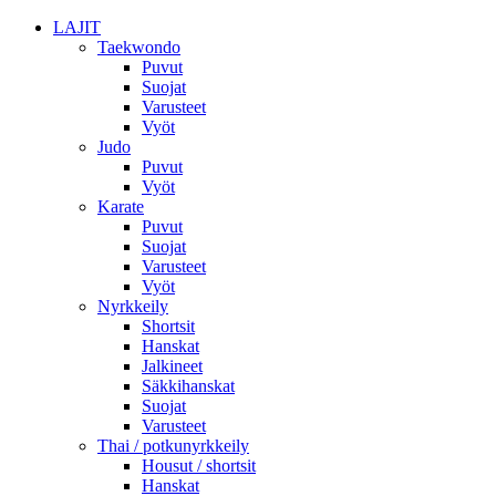
LAJIT
Taekwondo
Puvut
Suojat
Varusteet
Vyöt
Judo
Puvut
Vyöt
Karate
Puvut
Suojat
Varusteet
Vyöt
Nyrkkeily
Shortsit
Hanskat
Jalkineet
Säkkihanskat
Suojat
Varusteet
Thai / potkunyrkkeily
Housut / shortsit
Hanskat