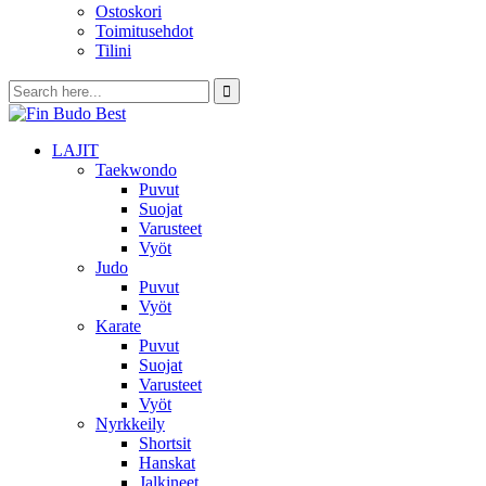
Ostoskori
Toimitusehdot
Tilini
LAJIT
Taekwondo
Puvut
Suojat
Varusteet
Vyöt
Judo
Puvut
Vyöt
Karate
Puvut
Suojat
Varusteet
Vyöt
Nyrkkeily
Shortsit
Hanskat
Jalkineet