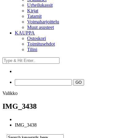
Urheilukassit
Kirjat
Tatamit
Voimaharjoittelu
Muut asusteet
KAUPPA
Ostoskori
Toimitusehdot
Tilini
Valikko
IMG_3438
IMG_3438