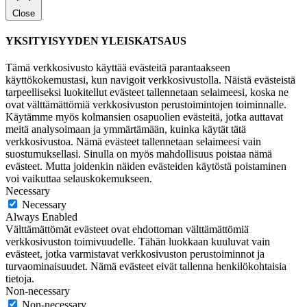
Close
YKSITYISYYDEN YLEISKATSAUS
Tämä verkkosivusto käyttää evästeitä parantaakseen
käyttökokemustasi, kun navigoit verkkosivustolla. Näistä evästeistä
tarpeelliseksi luokitellut evästeet tallennetaan selaimeesi, koska ne
ovat välttämättömiä verkkosivuston perustoimintojen toiminnalle.
Käytämme myös kolmansien osapuolien evästeitä, jotka auttavat
meitä analysoimaan ja ymmärtämään, kuinka käytät tätä
verkkosivustoa. Nämä evästeet tallennetaan selaimeesi vain
suostumuksellasi. Sinulla on myös mahdollisuus poistaa nämä
evästeet. Mutta joidenkin näiden evästeiden käytöstä poistaminen
voi vaikuttaa selauskokemukseen.
Necessary
Necessary
Always Enabled
Välttämättömät evästeet ovat ehdottoman välttämättömiä
verkkosivuston toimivuudelle. Tähän luokkaan kuuluvat vain
evästeet, jotka varmistavat verkkosivuston perustoiminnot ja
turvaominaisuudet. Nämä evästeet eivät tallenna henkilökohtaisia
tietoja.
Non-necessary
Non-necessary