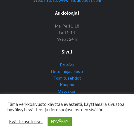
Web:
https://www.finbudobest.com
Aukioloajat
Ma-Pe 11-18
La 11-14
Web : 24 h
Sivut
Etusivu
Tietosuojaseloste
Toimitusehdot
Kauppa
Ostoskori
Tilini
Tämä verkkosivusto käyttää evästeitä, käyttämällä sivustoa
hyväksyt evästeet ja tietosuojaselosteen sisällön.
Eväste asetukset
HYVÄKSY
© Copyright 2017 Fin Budo Best | Golden Tiger