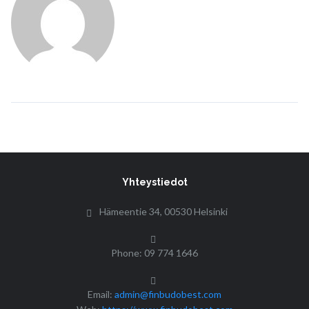
Yhteystiedot
Hämeentie 34, 00530 Helsinki
Phone: 09 774 1646
Email:
admin@finbudobest.com