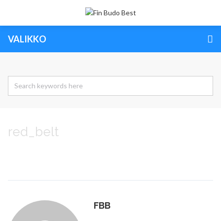
VALIKKO
red_belt
FBB