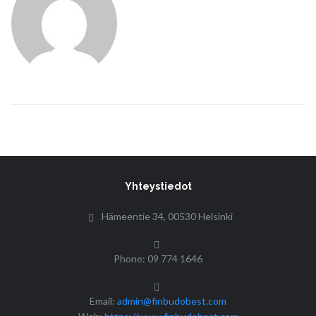
Yhteystiedot
Hämeentie 34, 00530 Helsinki
Phone: 09 774 1646
Email:
admin@finbudobest.com