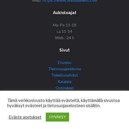
Web:
https://www.finbudobest.com
Aukioloajat
Ma-Pe 11-18
La 11-14
Web : 24 h
Sivut
Etusivu
Tietosuojaseloste
Toimitusehdot
Kauppa
Ostoskori
Tilini
Tämä verkkosivusto käyttää evästeitä, käyttämällä sivustoa
hyväksyt evästeet ja tietosuojaselosteen sisällön.
Eväste asetukset
HYVÄKSY
© Copyright 2017 Fin Budo Best | Golden Tiger