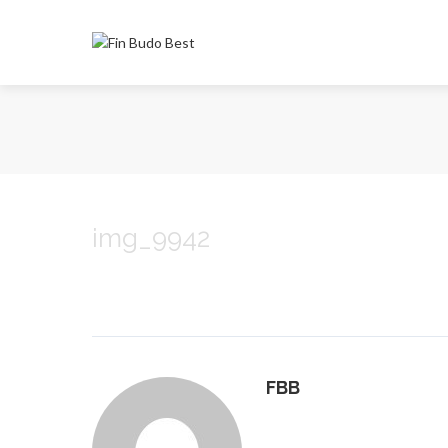
img_9942
FBB