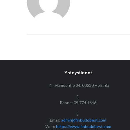
Yhteystiedot
Hämeentie 34, 00530 Helsinki
Phone: 09 774 1646
Email:
admin@finbudobest.com
Web:
https://www.finbudobest.com