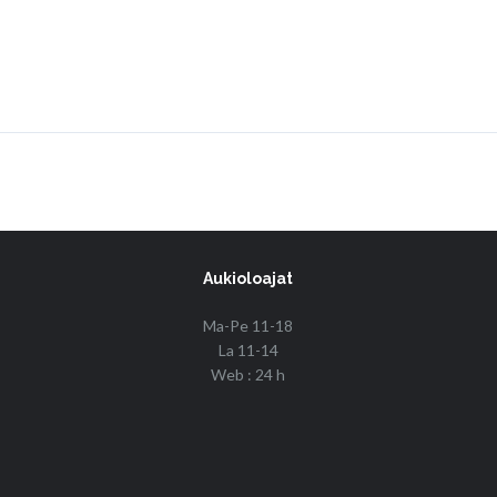
Aukioloajat
Ma-Pe 11-18
La 11-14
Web : 24 h