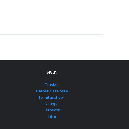
Sivut
Etusivu
Tietosuojaseloste
Toimitusehdot
Kauppa
Ostoskori
Tilini