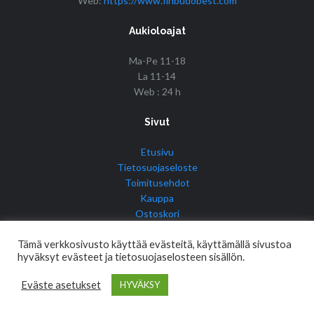
Web:
https://www.finbudobest.com
Aukioloajat
Ma-Pe 11-18
La 11-14
Web : 24 h
Sivut
Etusivu
Tietosuojaseloste
Toimitusehdot
Kauppa
Ostoskori
Tilini
Tämä verkkosivusto käyttää evästeitä, käyttämällä sivustoa
hyväksyt evästeet ja tietosuojaselosteen sisällön.
Eväste asetukset
HYVÄKSY
© Copyright 2017 Fin Budo Best | Golden Tiger