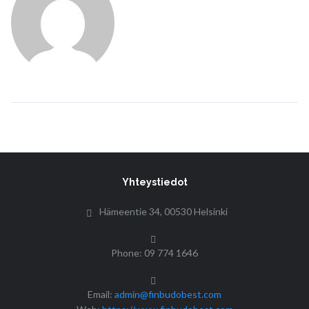
Yhteystiedot
Hämeentie 34, 00530 Helsinki
Phone: 09 774 1646
Email:
admin@finbudobest.com