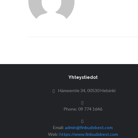
Yhteystiedot
Hämeentie 34, 00530 Helsinki
Phone: 09 774 1646
Email:
admin@finbudobest.com
Web:
https://www.finbudobest.com