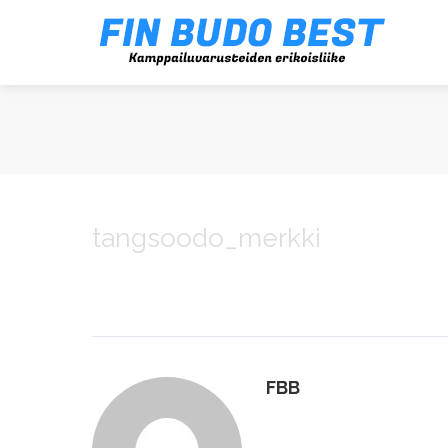
tangsoodo_merkki
FBB