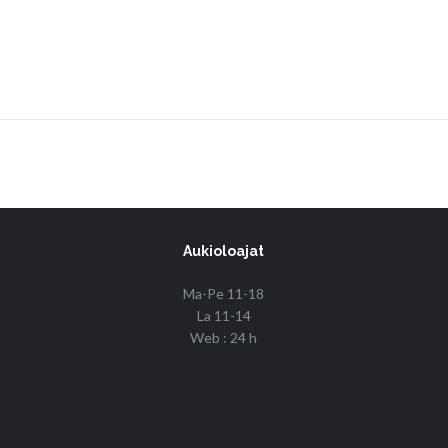
Aukioloajat
Ma-Pe 11-18
La 11-14
Web : 24 h