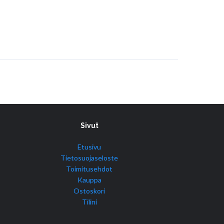
Sivut
Etusivu
Tietosuojaseloste
Toimitusehdot
Kauppa
Ostoskori
Tilini