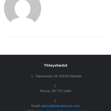
Yhteystiedot
Hämeentie 34, 00530 Helsinki
Phone: 09 774 1646
Email:
admin@finbudobest.com