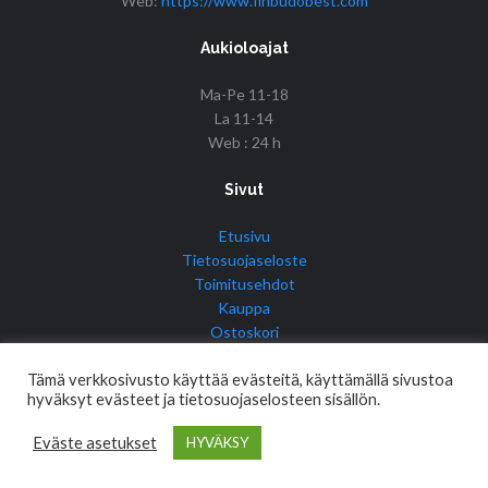
Web:
https://www.finbudobest.com
Aukioloajat
Ma-Pe 11-18
La 11-14
Web : 24 h
Sivut
Etusivu
Tietosuojaseloste
Toimitusehdot
Kauppa
Ostoskori
Tilini
Tämä verkkosivusto käyttää evästeitä, käyttämällä sivustoa
hyväksyt evästeet ja tietosuojaselosteen sisällön.
Eväste asetukset
HYVÄKSY
© Copyright 2017 Fin Budo Best | Golden Tiger