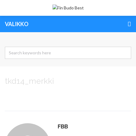
VALIKKO
tkd14_merkki
FBB