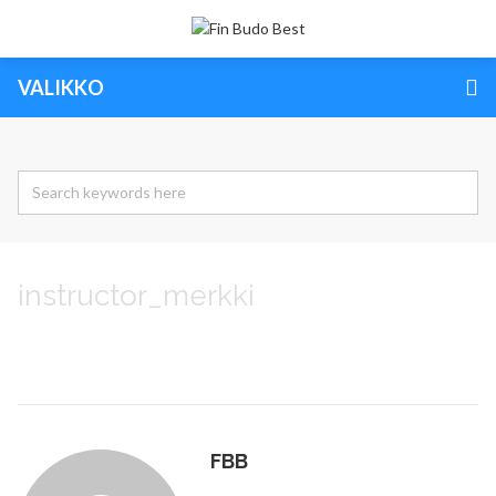
VALIKKO
instructor_merkki
FBB