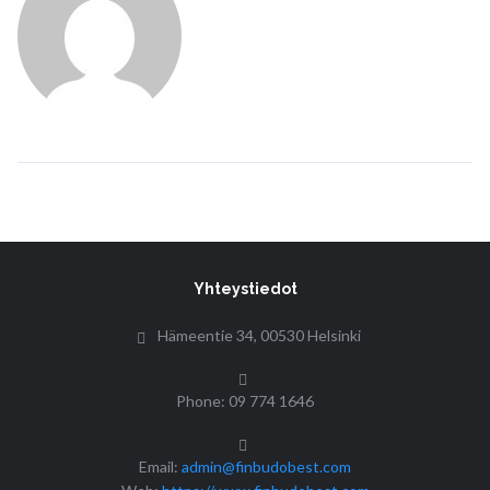
Yhteystiedot
Hämeentie 34, 00530 Helsinki
Phone: 09 774 1646
Email:
admin@finbudobest.com