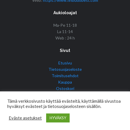
Web:
https://www.finbudobest.com
Aukioloajat
Ma-Pe 11-18
La 11-14
Web : 24 h
Sivut
Etusivu
Tietosuojaseloste
Toimitusehdot
Kauppa
Ostoskori
Tilini
Tämä verkkosivusto käyttää evästeitä, käyttämällä sivustoa
hyväksyt evästeet ja tietosuojaselosteen sisällön.
Eväste asetukset
HYVÄKSY
© Copyright 2017 Fin Budo Best | Golden Tiger