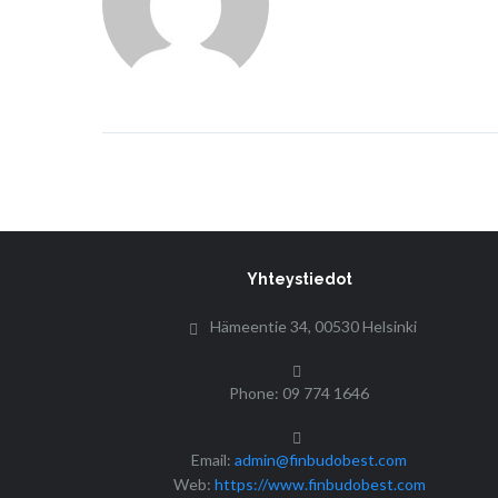
Yhteystiedot
Hämeentie 34, 00530 Helsinki
Phone: 09 774 1646
Email:
admin@finbudobest.com
Web:
https://www.finbudobest.com