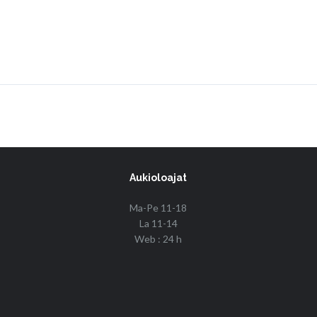
Aukioloajat
Ma-Pe 11-18
La 11-14
Web : 24 h