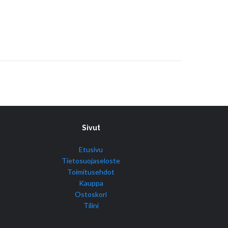
Sivut
Etusivu
Tietosuojaseloste
Toimitusehdot
Kauppa
Ostoskori
Tilini