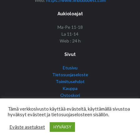
Web:
https://www.finbudobest.com
Aukioloajat
Ma-Pe 11-18
La 11-14
Web : 24 h
Sivut
Etusivu
Tietosuojaseloste
Toimitusehdot
Kauppa
Ostoskori
Tilini
Tämä verkkosivusto käyttää evästeitä, käyttämällä sivustoa
hyväksyt evästeet ja tietosuojaselosteen sisällön.
Eväste asetukset
HYVÄKSY
© Copyright 2017 Fin Budo Best | Golden Tiger