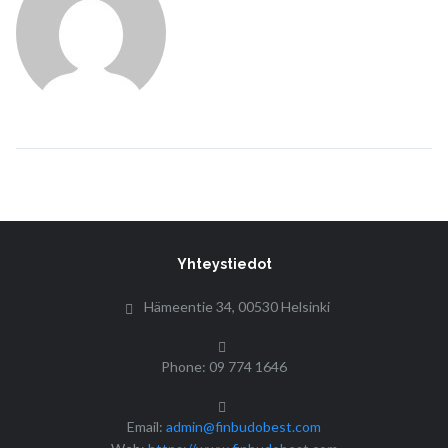
Yhteystiedot
Hämeentie 34, 00530 Helsinki
Phone: 09 774 1646
Email:
admin@finbudobest.com