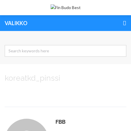
VALIKKO
koreatkd_pinssi
FBB