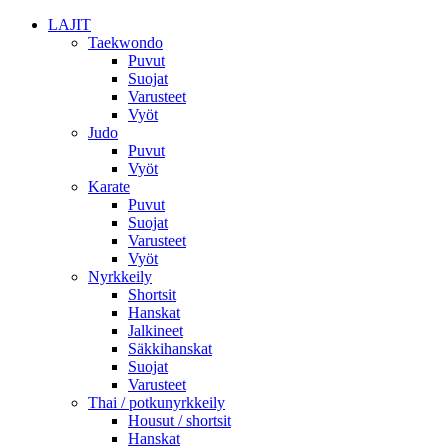
LAJIT
Taekwondo
Puvut
Suojat
Varusteet
Vyöt
Judo
Puvut
Vyöt
Karate
Puvut
Suojat
Varusteet
Vyöt
Nyrkkeily
Shortsit
Hanskat
Jalkineet
Säkkihanskat
Suojat
Varusteet
Thai / potkunyrkkeily
Housut / shortsit
Hanskat