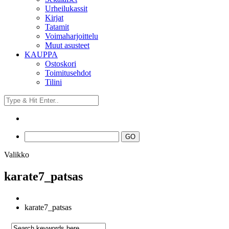
Urheilukassit
Kirjat
Tatamit
Voimaharjoittelu
Muut asusteet
KAUPPA
Ostoskori
Toimitusehdot
Tilini
Valikko
karate7_patsas
karate7_patsas