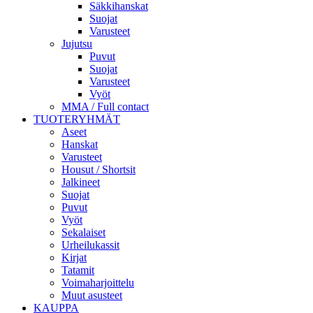
Säkkihanskat
Suojat
Varusteet
Jujutsu
Puvut
Suojat
Varusteet
Vyöt
MMA / Full contact
TUOTERYHMÄT
Aseet
Hanskat
Varusteet
Housut / Shortsit
Jalkineet
Suojat
Puvut
Vyöt
Sekalaiset
Urheilukassit
Kirjat
Tatamit
Voimaharjoittelu
Muut asusteet
KAUPPA