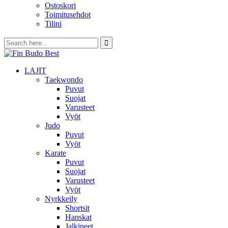
Ostoskori
Toimitusehdot
Tilini
LAJIT
Taekwondo
Puvut
Suojat
Varusteet
Vyöt
Judo
Puvut
Vyöt
Karate
Puvut
Suojat
Varusteet
Vyöt
Nyrkkeily
Shortsit
Hanskat
Jalkineet