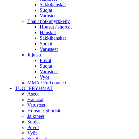
Säkkihanskat
Suojat
Varusteet
Thai / potkunyrkkeily
Housut / shortsit
Hanskat
Säkkihanskat
Suojat
Varusteet
Jujutsu
Puvut
Suojat
Varusteet
Vyöt
MMA / Full contact
TUOTERYHMÄT
Aseet
Hanskat
Varusteet
Housut / Shortsit
Jalkineet
Suojat
Puvut
Vyöt
Sekalaiset