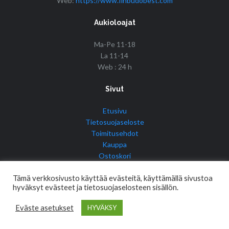
Web:
https://www.finbudobest.com
Aukioloajat
Ma-Pe 11-18
La 11-14
Web : 24 h
Sivut
Etusivu
Tietosuojaseloste
Toimitusehdot
Kauppa
Ostoskori
Tilini
Tämä verkkosivusto käyttää evästeitä, käyttämällä sivustoa
hyväksyt evästeet ja tietosuojaselosteen sisällön.
Eväste asetukset
HYVÄKSY
© Copyright 2017 Fin Budo Best | Golden Tiger