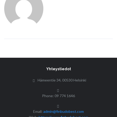
Yhteystiedot
Hämeentie 34, 00530 Helsinki
Phone: 09 774 1646
Email:
admin@finbudobest.com