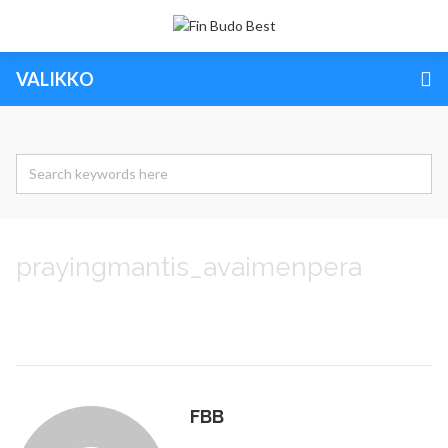
VALIKKO
prayingmantis_avaimenpera
FBB