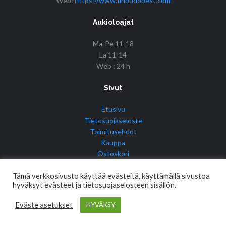
Web:
https://www.finbudobest.com
Aukioloajat
Ma-Pe 11-18
La 11-14
Web : 24 h
Sivut
Etusivu
Tietosuojaseloste
Toimitusehdot
Kauppa
Ostoskori
Tilini
Tämä verkkosivusto käyttää evästeitä, käyttämällä sivustoa
hyväksyt evästeet ja tietosuojaselosteen sisällön.
Eväste asetukset
HYVÄKSY
© Copyright 2017 Fin Budo Best | Golden Tiger