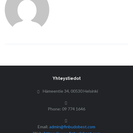
Yhteystiedot
Hämeentie 34, 00530 Helsinki
Phone: 09 774 1646
Email:
admin@finbudobest.com