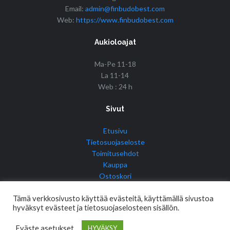
Email:
admin@finbudobest.com
Web:
https://www.finbudobest.com
Aukioloajat
Ma-Pe 11-18
La 11-14
Web : 24 h
Sivut
Etusivu
Tietosuojaseloste
Toimitusehdot
Kauppa
Ostoskori
Tilini
Tämä verkkosivusto käyttää evästeitä, käyttämällä sivustoa
hyväksyt evästeet ja tietosuojaselosteen sisällön.
Eväste asetukset
HYVÄKSY