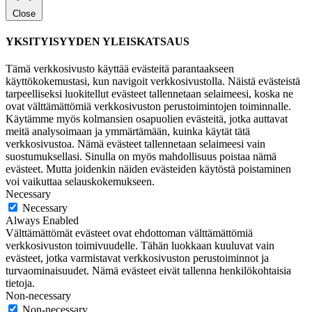
Close
YKSITYISYYDEN YLEISKATSAUS
Tämä verkkosivusto käyttää evästeitä parantaakseen
käyttökokemustasi, kun navigoit verkkosivustolla. Näistä evästeistä
tarpeelliseksi luokitellut evästeet tallennetaan selaimeesi, koska ne
ovat välttämättömiä verkkosivuston perustoimintojen toiminnalle.
Käytämme myös kolmansien osapuolien evästeitä, jotka auttavat
meitä analysoimaan ja ymmärtämään, kuinka käytät tätä
verkkosivustoa. Nämä evästeet tallennetaan selaimeesi vain
suostumuksellasi. Sinulla on myös mahdollisuus poistaa nämä
evästeet. Mutta joidenkin näiden evästeiden käytöstä poistaminen
voi vaikuttaa selauskokemukseen.
Necessary
Necessary
Always Enabled
Välttämättömät evästeet ovat ehdottoman välttämättömiä
verkkosivuston toimivuudelle. Tähän luokkaan kuuluvat vain
evästeet, jotka varmistavat verkkosivuston perustoiminnot ja
turvaominaisuudet. Nämä evästeet eivät tallenna henkilökohtaisia
tietoja.
Non-necessary
Non-necessary