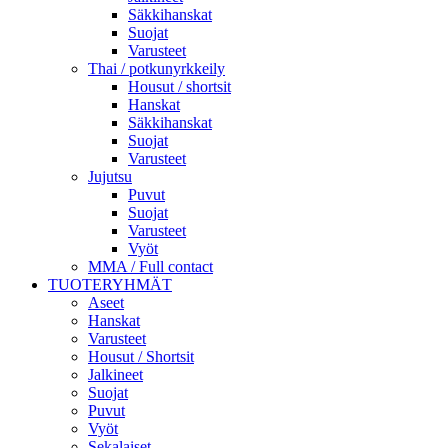
Säkkihanskat
Suojat
Varusteet
Thai / potkunyrkkeily
Housut / shortsit
Hanskat
Säkkihanskat
Suojat
Varusteet
Jujutsu
Puvut
Suojat
Varusteet
Vyöt
MMA / Full contact
TUOTERYHMÄT
Aseet
Hanskat
Varusteet
Housut / Shortsit
Jalkineet
Suojat
Puvut
Vyöt
Sekalaiset