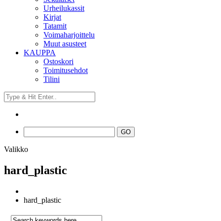
Urheilukassit
Kirjat
Tatamit
Voimaharjoittelu
Muut asusteet
KAUPPA
Ostoskori
Toimitusehdot
Tilini
Valikko
hard_plastic
hard_plastic