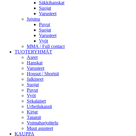
Säkkihanskat
Suojat
Varusteet
Jujutsu
Puvut
Suojat
Varusteet
Vyöt
MMA / Full contact
TUOTERYHMÄT
Aseet
Hanskat
Varusteet
Housut / Shortsit
Jalkineet
Suojat
Puvut
Vyöt
Sekalaiset
Urheilukassit
Kirjat
Tatamit
Voimaharjoittelu
Muut asusteet
KAUPPA