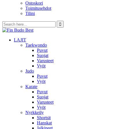
Ostoskori
Toimitusehdot
Tilini
LAJIT
Taekwondo
Puvut
Suojat
Varusteet
Vyöt
Judo
Puvut
Vyöt
Karate
Puvut
Suojat
Varusteet
Vyöt
Nyrkkeily
Shortsit
Hanskat
Jalkineet