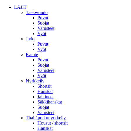
LAJIT
Taekwondo
Puvut
Suojat
Varusteet
Vyöt
Judo
Puvut
Vyöt
Karate
Puvut
Suojat
Varusteet
Vyöt
Nyrkkeily
Shortsit
Hanskat
Jalkineet
Säkkihanskat
Suojat
Varusteet
Thai / potkunyrkkeily
Housut / shortsit
Hanskat