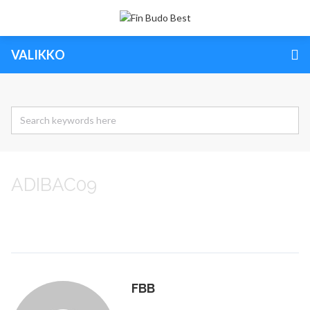
VALIKKO
ADIBAC09
FBB