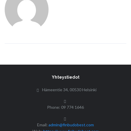
Yhteystiedot
Hämeentie 34, 00530 Helsinki
Phone: 09 774 1646
Email:
admin@finbudobest.com