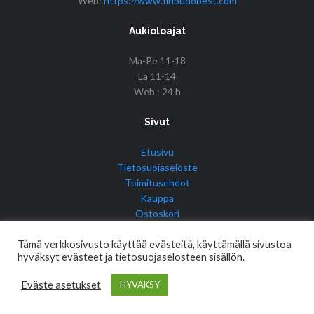
Web:
https://www.finbudobest.com
Aukioloajat
Ma-Pe 11-18
La 11-14
Web : 24 h
Sivut
Etusivu
Tietosuojaseloste
Toimitusehdot
Kauppa
Ostoskori
Tilini
Tämä verkkosivusto käyttää evästeitä, käyttämällä sivustoa
hyväksyt evästeet ja tietosuojaselosteen sisällön.
Eväste asetukset
HYVÄKSY
© Copyright 2017 Fin Budo Best | Golden Tiger