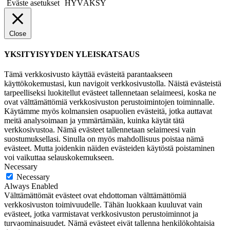
Eväste asetukset
HYVÄKSY
Close
YKSITYISYYDEN YLEISKATSAUS
Tämä verkkosivusto käyttää evästeitä parantaakseen
käyttökokemustasi, kun navigoit verkkosivustolla. Näistä evästeistä
tarpeelliseksi luokitellut evästeet tallennetaan selaimeesi, koska ne
ovat välttämättömiä verkkosivuston perustoimintojen toiminnalle.
Käytämme myös kolmansien osapuolien evästeitä, jotka auttavat
meitä analysoimaan ja ymmärtämään, kuinka käytät tätä
verkkosivustoa. Nämä evästeet tallennetaan selaimeesi vain
suostumuksellasi. Sinulla on myös mahdollisuus poistaa nämä
evästeet. Mutta joidenkin näiden evästeiden käytöstä poistaminen
voi vaikuttaa selauskokemukseen.
Necessary
Necessary
Always Enabled
Välttämättömät evästeet ovat ehdottoman välttämättömiä
verkkosivuston toimivuudelle. Tähän luokkaan kuuluvat vain
evästeet, jotka varmistavat verkkosivuston perustoiminnot ja
turvaominaisuudet. Nämä evästeet eivät tallenna henkilökohtaisia