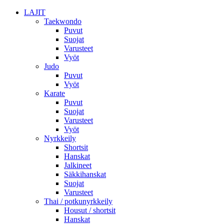
LAJIT
Taekwondo
Puvut
Suojat
Varusteet
Vyöt
Judo
Puvut
Vyöt
Karate
Puvut
Suojat
Varusteet
Vyöt
Nyrkkeily
Shortsit
Hanskat
Jalkineet
Säkkihanskat
Suojat
Varusteet
Thai / potkunyrkkeily
Housut / shortsit
Hanskat