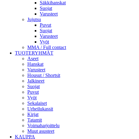
Säkkihanskat
Suojat
Varusteet
Jujutsu
Puvut
Suojat
Varusteet
Vyöt
MMA / Full contact
TUOTERYHMÄT
Aseet
Hanskat
Varusteet
Housut / Shortsit
Jalkineet
Suojat
Puvut
Vyöt
Sekalaiset
Urheilukassit
Kirjat
Tatamit
Voimaharjoittelu
Muut asusteet
KAUPPA