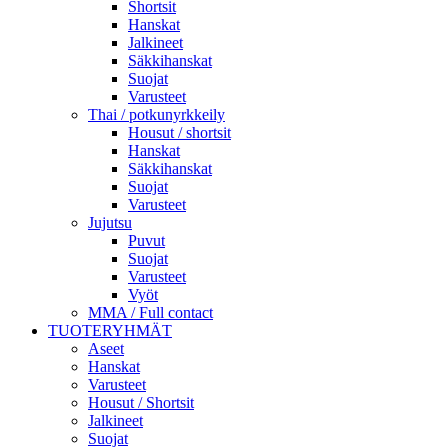
Shortsit
Hanskat
Jalkineet
Säkkihanskat
Suojat
Varusteet
Thai / potkunyrkkeily
Housut / shortsit
Hanskat
Säkkihanskat
Suojat
Varusteet
Jujutsu
Puvut
Suojat
Varusteet
Vyöt
MMA / Full contact
TUOTERYHMÄT
Aseet
Hanskat
Varusteet
Housut / Shortsit
Jalkineet
Suojat