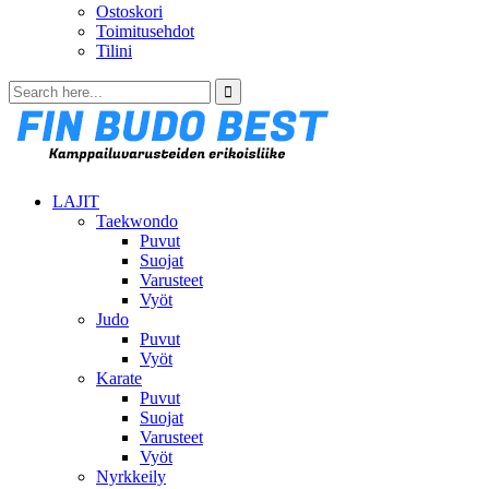
Ostoskori
Toimitusehdot
Tilini
LAJIT
Taekwondo
Puvut
Suojat
Varusteet
Vyöt
Judo
Puvut
Vyöt
Karate
Puvut
Suojat
Varusteet
Vyöt
Nyrkkeily