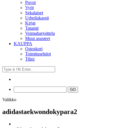
Puvut
Vyöt
Sekalaiset
Urheilukassit
Kirjat
Tatamit
Voimaharjoittelu
Muut asusteet
KAUPPA
Ostoskori
Toimitusehdot
Tilini
Valikko
adidastaekwondokypara2