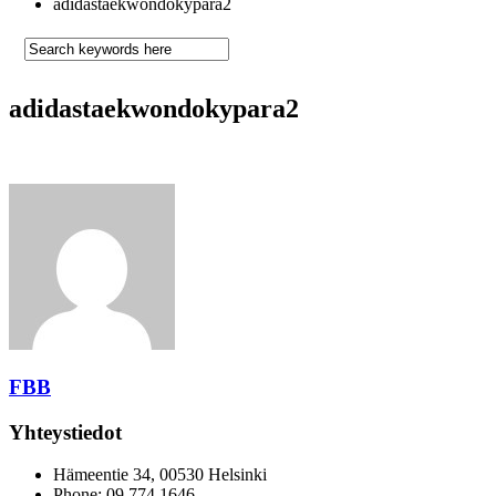
adidastaekwondokypara2
adidastaekwondokypara2
FBB
Yhteystiedot
Hämeentie 34, 00530 Helsinki
Phone: 09 774 1646