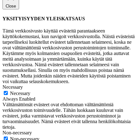
Close
YKSITYISYYDEN YLEISKATSAUS
Tämä verkkosivusto käyttää evästeitä parantaakseen
käyttökokemustasi, kun navigoit verkkosivustolla. Näistä evästeistä
tarpeelliseksi luokitellut evästeet tallennetaan selaimeesi, koska ne
ovat välttämättömiä verkkosivuston perustoimintojen toiminnalle.
Käytämme myös kolmansien osapuolien evästeitä, jotka auttavat
meitä analysoimaan ja ymmärtämään, kuinka käytät tätä
verkkosivustoa. Nämä evästeet tallennetaan selaimeesi vain
suostumuksellasi. Sinulla on myös mahdollisuus poistaa nämä
evästeet. Mutta joidenkin näiden evästeiden käytöstä poistaminen
voi vaikuttaa selauskokemukseen.
Necessary
Necessary
Always Enabled
Välttämättömät evästeet ovat ehdottoman välttämättömiä
verkkosivuston toimivuudelle. Tähän luokkaan kuuluvat vain
evästeet, jotka varmistavat verkkosivuston perustoiminnot ja
turvaominaisuudet. Nämä evästeet eivät tallenna henkilökohtaisia
tietoja.
Non-necessary
Non-necessary