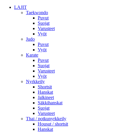
LAJIT
Taekwondo
Puvut
Suojat
Varusteet
Vyöt
Judo
Puvut
Vyöt
Karate
Puvut
Suojat
Varusteet
Vyöt
Nyrkkeily
Shortsit
Hanskat
Jalkineet
Säkkihanskat
Suojat
Varusteet
Thai / potkunyrkkeily
Housut / shortsit
Hanskat