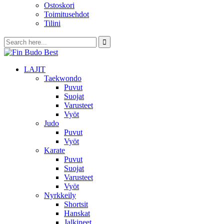
Ostoskori
Toimitusehdot
Tilini
LAJIT
Taekwondo
Puvut
Suojat
Varusteet
Vyöt
Judo
Puvut
Vyöt
Karate
Puvut
Suojat
Varusteet
Vyöt
Nyrkkeily
Shortsit
Hanskat
Jalkineet