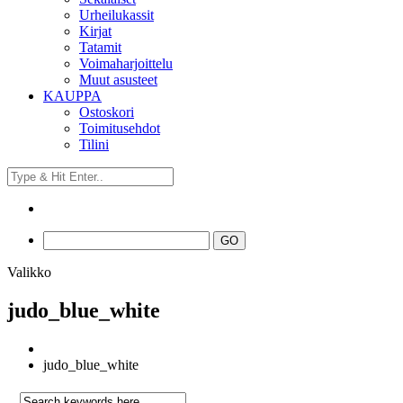
Urheilukassit
Kirjat
Tatamit
Voimaharjoittelu
Muut asusteet
KAUPPA
Ostoskori
Toimitusehdot
Tilini
Valikko
judo_blue_white
judo_blue_white