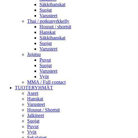
Säkkihanskat
Suojat
Varusteet
Thai / potkunyrkkeily
Housut / shortsit
Hanskat
Säkkihanskat
Suojat
Varusteet
Jujutsu
Puvut
Suojat
Varusteet
Vyöt
MMA / Full contact
TUOTERYHMÄT
Aseet
Hanskat
Varusteet
Housut / Shortsit
Jalkineet
Suojat
Puvut
Vyöt
Sekalaiset