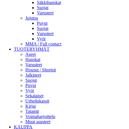
Säkkihanskat
Suojat
Varusteet
Jujutsu
Puvut
Suojat
Varusteet
Vyöt
MMA / Full contact
TUOTERYHMÄT
Aseet
Hanskat
Varusteet
Housut / Shortsit
Jalkineet
Suojat
Puvut
Vyöt
Sekalaiset
Urheilukassit
Kirjat
Tatamit
Voimaharjoittelu
Muut asusteet
KAUPPA