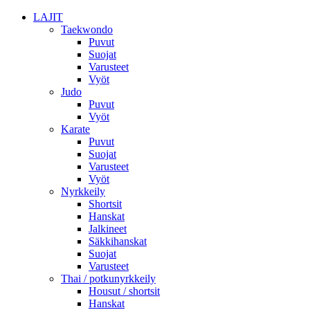
LAJIT
Taekwondo
Puvut
Suojat
Varusteet
Vyöt
Judo
Puvut
Vyöt
Karate
Puvut
Suojat
Varusteet
Vyöt
Nyrkkeily
Shortsit
Hanskat
Jalkineet
Säkkihanskat
Suojat
Varusteet
Thai / potkunyrkkeily
Housut / shortsit
Hanskat