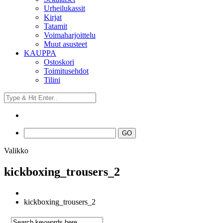
Urheilukassit
Kirjat
Tatamit
Voimaharjoittelu
Muut asusteet
KAUPPA
Ostoskori
Toimitusehdot
Tilini
Valikko
kickboxing_trousers_2
kickboxing_trousers_2