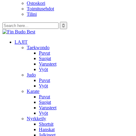
Ostoskori
Toimitusehdot
Tilini
LAJIT
Taekwondo
Puvut
Suojat
Varusteet
Vyöt
Judo
Puvut
Vyöt
Karate
Puvut
Suojat
Varusteet
Vyöt
Nyrkkeily
Shortsit
Hanskat
Jalkineet