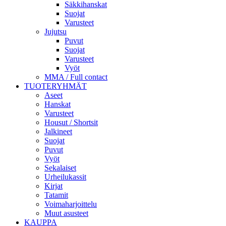
Säkkihanskat
Suojat
Varusteet
Jujutsu
Puvut
Suojat
Varusteet
Vyöt
MMA / Full contact
TUOTERYHMÄT
Aseet
Hanskat
Varusteet
Housut / Shortsit
Jalkineet
Suojat
Puvut
Vyöt
Sekalaiset
Urheilukassit
Kirjat
Tatamit
Voimaharjoittelu
Muut asusteet
KAUPPA