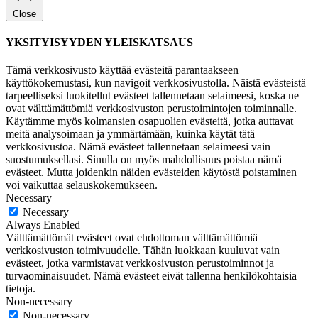
Close
YKSITYISYYDEN YLEISKATSAUS
Tämä verkkosivusto käyttää evästeitä parantaakseen
käyttökokemustasi, kun navigoit verkkosivustolla. Näistä evästeistä
tarpeelliseksi luokitellut evästeet tallennetaan selaimeesi, koska ne
ovat välttämättömiä verkkosivuston perustoimintojen toiminnalle.
Käytämme myös kolmansien osapuolien evästeitä, jotka auttavat
meitä analysoimaan ja ymmärtämään, kuinka käytät tätä
verkkosivustoa. Nämä evästeet tallennetaan selaimeesi vain
suostumuksellasi. Sinulla on myös mahdollisuus poistaa nämä
evästeet. Mutta joidenkin näiden evästeiden käytöstä poistaminen
voi vaikuttaa selauskokemukseen.
Necessary
Necessary
Always Enabled
Välttämättömät evästeet ovat ehdottoman välttämättömiä
verkkosivuston toimivuudelle. Tähän luokkaan kuuluvat vain
evästeet, jotka varmistavat verkkosivuston perustoiminnot ja
turvaominaisuudet. Nämä evästeet eivät tallenna henkilökohtaisia
tietoja.
Non-necessary
Non-necessary