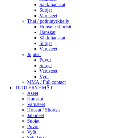
Säkkihanskat
Suojat
Varusteet
Thai / potkunyrkkeily
Housut / shortsit
Hanskat
Säkkihanskat
Suojat
Varusteet
Jujutsu
Puvut
Suojat
Varusteet
Vyöt
MMA / Full contact
TUOTERYHMÄT
Aseet
Hanskat
Varusteet
Housut / Shortsit
Jalkineet
Suojat
Puvut
Vyöt
Sekalaiset