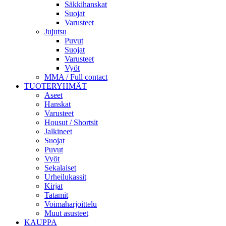
Säkkihanskat
Suojat
Varusteet
Jujutsu
Puvut
Suojat
Varusteet
Vyöt
MMA / Full contact
TUOTERYHMÄT
Aseet
Hanskat
Varusteet
Housut / Shortsit
Jalkineet
Suojat
Puvut
Vyöt
Sekalaiset
Urheilukassit
Kirjat
Tatamit
Voimaharjoittelu
Muut asusteet
KAUPPA