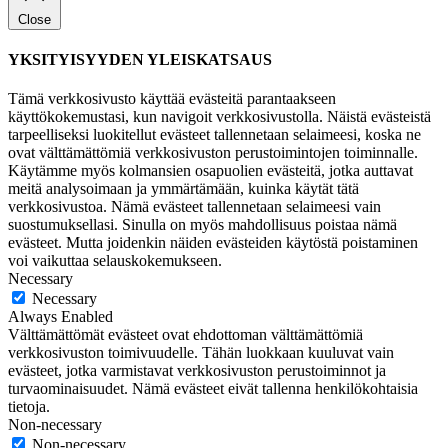
Close
YKSITYISYYDEN YLEISKATSAUS
Tämä verkkosivusto käyttää evästeitä parantaakseen
käyttökokemustasi, kun navigoit verkkosivustolla. Näistä evästeistä
tarpeelliseksi luokitellut evästeet tallennetaan selaimeesi, koska ne
ovat välttämättömiä verkkosivuston perustoimintojen toiminnalle.
Käytämme myös kolmansien osapuolien evästeitä, jotka auttavat
meitä analysoimaan ja ymmärtämään, kuinka käytät tätä
verkkosivustoa. Nämä evästeet tallennetaan selaimeesi vain
suostumuksellasi. Sinulla on myös mahdollisuus poistaa nämä
evästeet. Mutta joidenkin näiden evästeiden käytöstä poistaminen
voi vaikuttaa selauskokemukseen.
Necessary
Necessary
Always Enabled
Välttämättömät evästeet ovat ehdottoman välttämättömiä
verkkosivuston toimivuudelle. Tähän luokkaan kuuluvat vain
evästeet, jotka varmistavat verkkosivuston perustoiminnot ja
turvaominaisuudet. Nämä evästeet eivät tallenna henkilökohtaisia
tietoja.
Non-necessary
Non-necessary