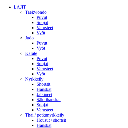
LAJIT
Taekwondo
Puvut
Suojat
Varusteet
Vyöt
Judo
Puvut
Vyöt
Karate
Puvut
Suojat
Varusteet
Vyöt
Nyrkkeily
Shortsit
Hanskat
Jalkineet
Säkkihanskat
Suojat
Varusteet
Thai / potkunyrkkeily
Housut / shortsit
Hanskat