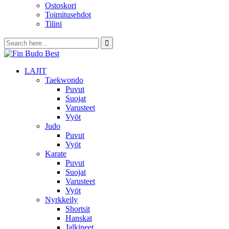
Ostoskori
Toimitusehdot
Tilini
LAJIT
Taekwondo
Puvut
Suojat
Varusteet
Vyöt
Judo
Puvut
Vyöt
Karate
Puvut
Suojat
Varusteet
Vyöt
Nyrkkeily
Shortsit
Hanskat
Jalkineet