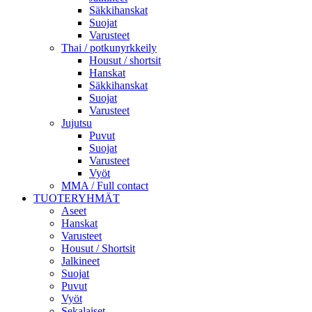
Säkkihanskat
Suojat
Varusteet
Thai / potkunyrkkeily
Housut / shortsit
Hanskat
Säkkihanskat
Suojat
Varusteet
Jujutsu
Puvut
Suojat
Varusteet
Vyöt
MMA / Full contact
TUOTERYHMÄT
Aseet
Hanskat
Varusteet
Housut / Shortsit
Jalkineet
Suojat
Puvut
Vyöt
Sekalaiset