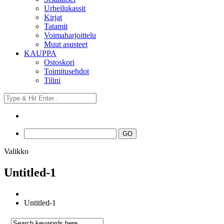
Urheilukassit
Kirjat
Tatamit
Voimaharjoittelu
Muut asusteet
KAUPPA
Ostoskori
Toimitusehdot
Tilini
Valikko
Untitled-1
Untitled-1