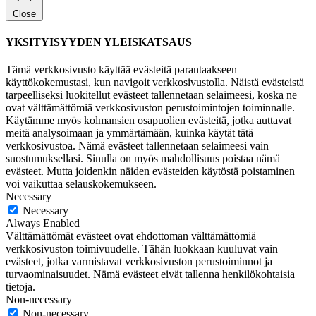
Close
YKSITYISYYDEN YLEISKATSAUS
Tämä verkkosivusto käyttää evästeitä parantaakseen
käyttökokemustasi, kun navigoit verkkosivustolla. Näistä evästeistä
tarpeelliseksi luokitellut evästeet tallennetaan selaimeesi, koska ne
ovat välttämättömiä verkkosivuston perustoimintojen toiminnalle.
Käytämme myös kolmansien osapuolien evästeitä, jotka auttavat
meitä analysoimaan ja ymmärtämään, kuinka käytät tätä
verkkosivustoa. Nämä evästeet tallennetaan selaimeesi vain
suostumuksellasi. Sinulla on myös mahdollisuus poistaa nämä
evästeet. Mutta joidenkin näiden evästeiden käytöstä poistaminen
voi vaikuttaa selauskokemukseen.
Necessary
Necessary
Always Enabled
Välttämättömät evästeet ovat ehdottoman välttämättömiä
verkkosivuston toimivuudelle. Tähän luokkaan kuuluvat vain
evästeet, jotka varmistavat verkkosivuston perustoiminnot ja
turvaominaisuudet. Nämä evästeet eivät tallenna henkilökohtaisia
tietoja.
Non-necessary
Non-necessary