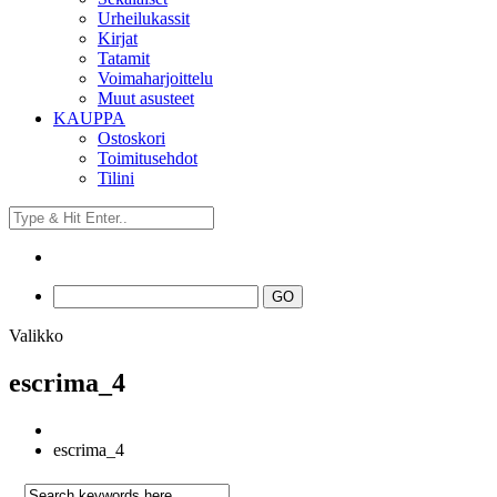
Urheilukassit
Kirjat
Tatamit
Voimaharjoittelu
Muut asusteet
KAUPPA
Ostoskori
Toimitusehdot
Tilini
Valikko
escrima_4
escrima_4