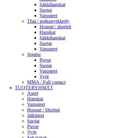
Säkkihanskat
Suojat
Varusteet
Thai / potkunyrkkeily
Housut / shortsit
Hanskat
Säkkihanskat
Suojat
Varusteet
Jujutsu
Puvut
Suojat
Varusteet
Vyöt
MMA / Full contact
TUOTERYHMÄT
Aseet
Hanskat
Varusteet
Housut / Shortsit
Jalkineet
Suojat
Puvut
Vyöt
Sekalaiset