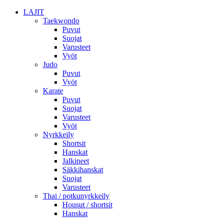
LAJIT
Taekwondo
Puvut
Suojat
Varusteet
Vyöt
Judo
Puvut
Vyöt
Karate
Puvut
Suojat
Varusteet
Vyöt
Nyrkkeily
Shortsit
Hanskat
Jalkineet
Säkkihanskat
Suojat
Varusteet
Thai / potkunyrkkeily
Housut / shortsit
Hanskat