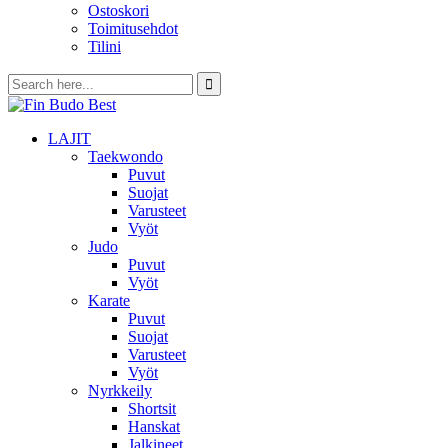
Ostoskori
Toimitusehdot
Tilini
LAJIT
Taekwondo
Puvut
Suojat
Varusteet
Vyöt
Judo
Puvut
Vyöt
Karate
Puvut
Suojat
Varusteet
Vyöt
Nyrkkeily
Shortsit
Hanskat
Jalkineet