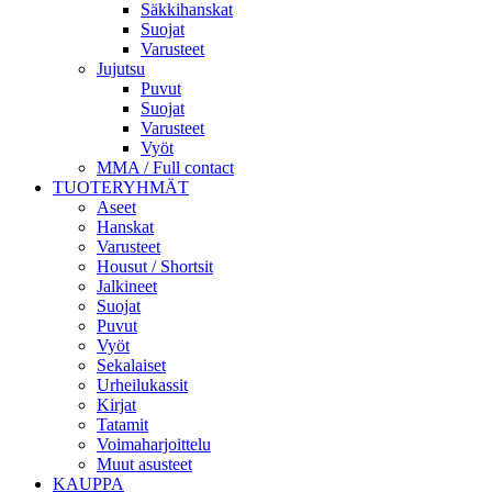
Säkkihanskat
Suojat
Varusteet
Jujutsu
Puvut
Suojat
Varusteet
Vyöt
MMA / Full contact
TUOTERYHMÄT
Aseet
Hanskat
Varusteet
Housut / Shortsit
Jalkineet
Suojat
Puvut
Vyöt
Sekalaiset
Urheilukassit
Kirjat
Tatamit
Voimaharjoittelu
Muut asusteet
KAUPPA