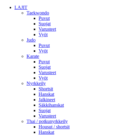
LAJIT
Taekwondo
Puvut
Suojat
Varusteet
Vyöt
Judo
Puvut
Vyöt
Karate
Puvut
Suojat
Varusteet
Vyöt
Nyrkkeily
Shortsit
Hanskat
Jalkineet
Säkkihanskat
Suojat
Varusteet
Thai / potkunyrkkeily
Housut / shortsit
Hanskat