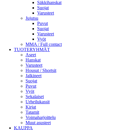
Säkkihanskat
Suojat
Varusteet
Jujutsu
Puvut
Suojat
Varusteet
Vyöt
MMA / Full contact
TUOTERYHMÄT
Aseet
Hanskat
Varusteet
Housut / Shortsit
Jalkineet
Suojat
Puvut
Vyöt
Sekalaiset
Urheilukassit
Kirjat
Tatamit
Voimaharjoittelu
Muut asusteet
KAUPPA