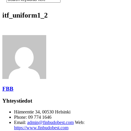
itf_uniform1_2
FBB
Yhteystiedot
Hämeentie 34, 00530 Helsinki
Phone: 09 774 1646
Email:
admin@finbudobest.com
Web:
https://www.finbudobest.com