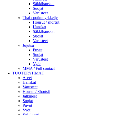
Säkkihanskat
Suojat
Varusteet
Thai / potkunyrkkeily
Housut / shortsit
Hanskat
Säkkihanskat
Suojat
Varusteet
Jujutsu
Puvut
Suojat
Varusteet
Vyöt
MMA / Full contact
TUOTERYHMÄT
Aseet
Hanskat
Varusteet
Housut / Shortsit
Jalkineet
Suojat
Puvut
Vyöt
Sekalaiset