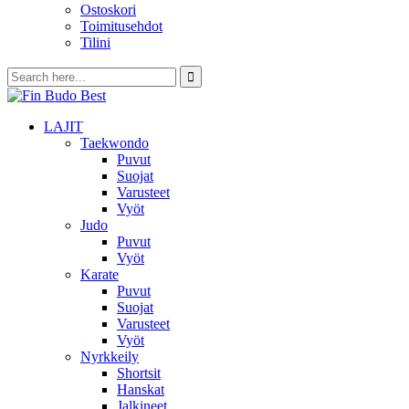
Ostoskori
Toimitusehdot
Tilini
LAJIT
Taekwondo
Puvut
Suojat
Varusteet
Vyöt
Judo
Puvut
Vyöt
Karate
Puvut
Suojat
Varusteet
Vyöt
Nyrkkeily
Shortsit
Hanskat
Jalkineet