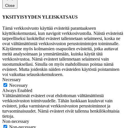
Close
YKSITYISYYDEN YLEISKATSAUS
Tämä verkkosivusto käyttää evästeitä parantaakseen
käyttökokemustasi, kun navigoit verkkosivustolla. Näistä evästeistä
tarpeelliseksi luokitellut evästeet tallennetaan selaimeesi, koska ne
ovat välttämättömiä verkkosivuston perustoimintojen toiminnalle.
Käytämme myös kolmansien osapuolien evästeitä, jotka auttavat
meitä analysoimaan ja ymmärtämään, kuinka käytät tätä
verkkosivustoa. Nämä evästeet tallennetaan selaimeesi vain
suostumuksellasi. Sinulla on myös mahdollisuus poistaa nämä
evästeet. Mutta joidenkin näiden evästeiden käytöstä poistaminen
voi vaikuttaa selauskokemukseen.
Necessary
Necessary
Always Enabled
Välttämättömät evästeet ovat ehdottoman välttämättömiä
verkkosivuston toimivuudelle. Tähän luokkaan kuuluvat vain
evästeet, jotka varmistavat verkkosivuston perustoiminnot ja
turvaominaisuudet. Nämä evästeet eivät tallenna henkilökohtaisia
tietoja.
Non-necessary
Non-necessary