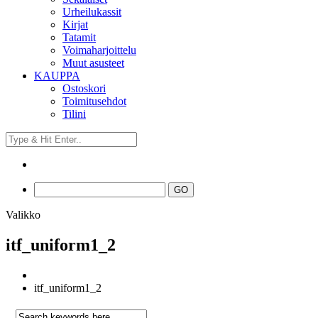
Urheilukassit
Kirjat
Tatamit
Voimaharjoittelu
Muut asusteet
KAUPPA
Ostoskori
Toimitusehdot
Tilini
Valikko
itf_uniform1_2
itf_uniform1_2