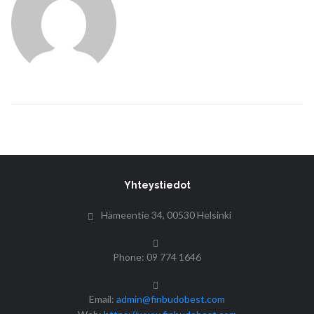
Yhteystiedot
Hämeentie 34, 00530 Helsinki
Phone: 09 774 1646
Email:
admin@finbudobest.com