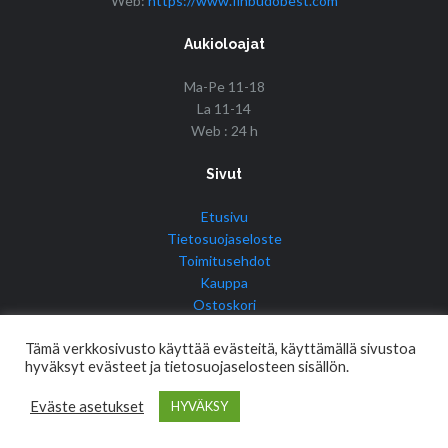
Web:
https://www.finbudobest.com
Aukioloajat
Ma-Pe 11-18
La 11-14
Web : 24 h
Sivut
Etusivu
Tietosuojaseloste
Toimitusehdot
Kauppa
Ostoskori
Tilini
Tämä verkkosivusto käyttää evästeitä, käyttämällä sivustoa
hyväksyt evästeet ja tietosuojaselosteen sisällön.
Eväste asetukset
HYVÄKSY
© Copyright 2017 Fin Budo Best | Golden Tiger