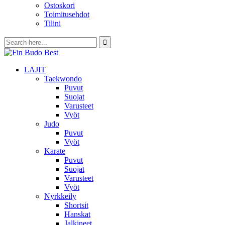
Ostoskori
Toimitusehdot
Tilini
LAJIT
Taekwondo
Puvut
Suojat
Varusteet
Vyöt
Judo
Puvut
Vyöt
Karate
Puvut
Suojat
Varusteet
Vyöt
Nyrkkeily
Shortsit
Hanskat
Jalkineet