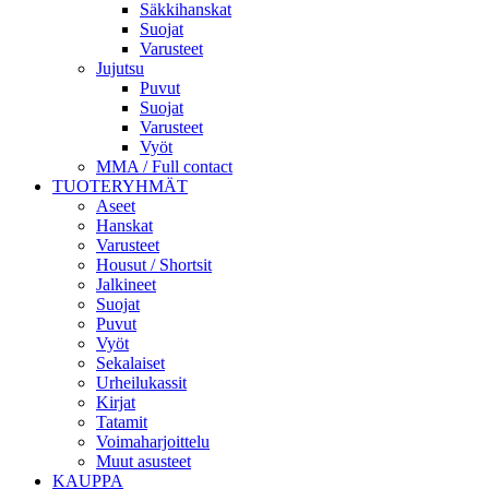
Säkkihanskat
Suojat
Varusteet
Jujutsu
Puvut
Suojat
Varusteet
Vyöt
MMA / Full contact
TUOTERYHMÄT
Aseet
Hanskat
Varusteet
Housut / Shortsit
Jalkineet
Suojat
Puvut
Vyöt
Sekalaiset
Urheilukassit
Kirjat
Tatamit
Voimaharjoittelu
Muut asusteet
KAUPPA