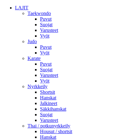
LAJIT
Taekwondo
Puvut
Suojat
Varusteet
Vyöt
Judo
Puvut
Vyöt
Karate
Puvut
Suojat
Varusteet
Vyöt
Nyrkkeily
Shortsit
Hanskat
Jalkineet
Säkkihanskat
Suojat
Varusteet
Thai / potkunyrkkeily
Housut / shortsit
Hanskat