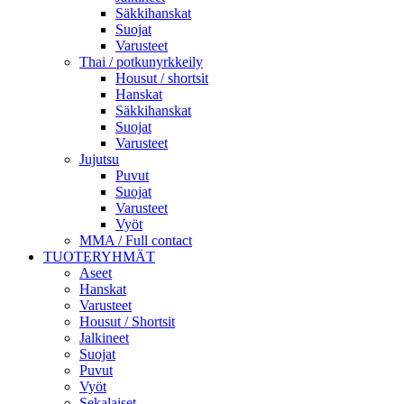
Säkkihanskat
Suojat
Varusteet
Thai / potkunyrkkeily
Housut / shortsit
Hanskat
Säkkihanskat
Suojat
Varusteet
Jujutsu
Puvut
Suojat
Varusteet
Vyöt
MMA / Full contact
TUOTERYHMÄT
Aseet
Hanskat
Varusteet
Housut / Shortsit
Jalkineet
Suojat
Puvut
Vyöt
Sekalaiset