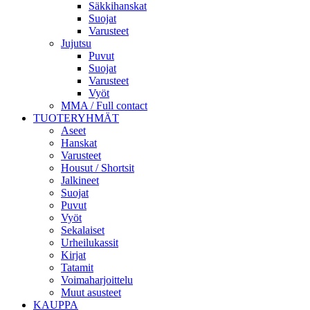
Säkkihanskat
Suojat
Varusteet
Jujutsu
Puvut
Suojat
Varusteet
Vyöt
MMA / Full contact
TUOTERYHMÄT
Aseet
Hanskat
Varusteet
Housut / Shortsit
Jalkineet
Suojat
Puvut
Vyöt
Sekalaiset
Urheilukassit
Kirjat
Tatamit
Voimaharjoittelu
Muut asusteet
KAUPPA