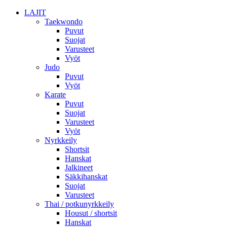
LAJIT
Taekwondo
Puvut
Suojat
Varusteet
Vyöt
Judo
Puvut
Vyöt
Karate
Puvut
Suojat
Varusteet
Vyöt
Nyrkkeily
Shortsit
Hanskat
Jalkineet
Säkkihanskat
Suojat
Varusteet
Thai / potkunyrkkeily
Housut / shortsit
Hanskat