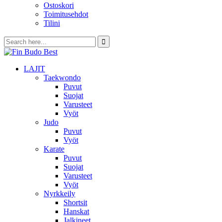
Ostoskori
Toimitusehdot
Tilini
LAJIT
Taekwondo
Puvut
Suojat
Varusteet
Vyöt
Judo
Puvut
Vyöt
Karate
Puvut
Suojat
Varusteet
Vyöt
Nyrkkeily
Shortsit
Hanskat
Jalkineet