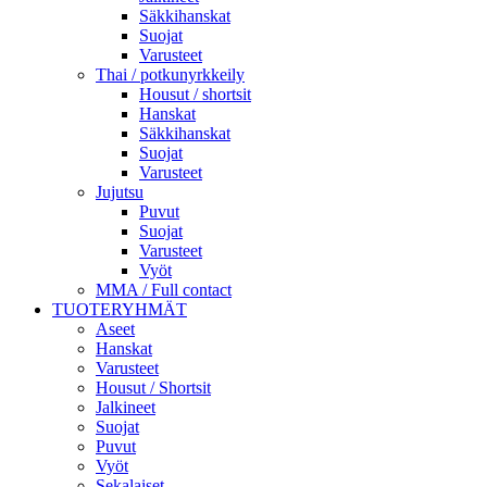
Säkkihanskat
Suojat
Varusteet
Thai / potkunyrkkeily
Housut / shortsit
Hanskat
Säkkihanskat
Suojat
Varusteet
Jujutsu
Puvut
Suojat
Varusteet
Vyöt
MMA / Full contact
TUOTERYHMÄT
Aseet
Hanskat
Varusteet
Housut / Shortsit
Jalkineet
Suojat
Puvut
Vyöt
Sekalaiset