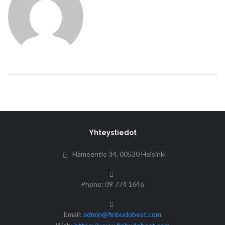
Yhteystiedot
Hämeentie 34, 00530 Helsinki
Phone: 09 774 1646
Email:
admin@finbudobest.com