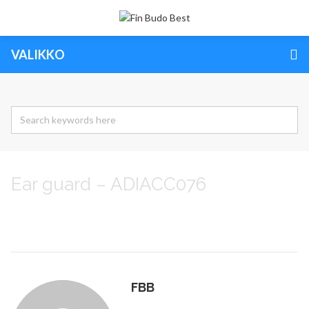
VALIKKO
Ear guard – ADIACC076
FBB