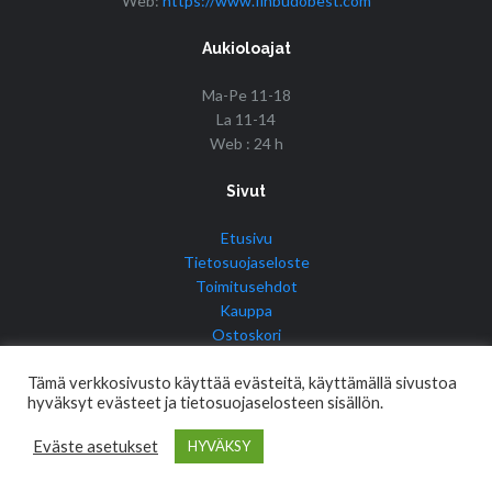
Web:
https://www.finbudobest.com
Aukioloajat
Ma-Pe 11-18
La 11-14
Web : 24 h
Sivut
Etusivu
Tietosuojaseloste
Toimitusehdot
Kauppa
Ostoskori
Tilini
Tämä verkkosivusto käyttää evästeitä, käyttämällä sivustoa
hyväksyt evästeet ja tietosuojaselosteen sisällön.
Eväste asetukset
HYVÄKSY
© Copyright 2017 Fin Budo Best | Golden Tiger