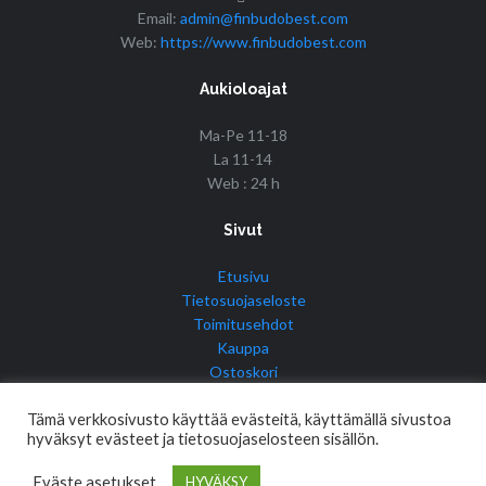
Email:
admin@finbudobest.com
Web:
https://www.finbudobest.com
Aukioloajat
Ma-Pe 11-18
La 11-14
Web : 24 h
Sivut
Etusivu
Tietosuojaseloste
Toimitusehdot
Kauppa
Ostoskori
Tilini
Tämä verkkosivusto käyttää evästeitä, käyttämällä sivustoa
hyväksyt evästeet ja tietosuojaselosteen sisällön.
Eväste asetukset
HYVÄKSY