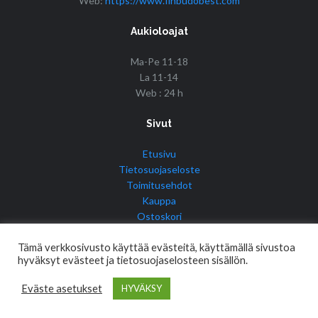
Web:
https://www.finbudobest.com
Aukioloajat
Ma-Pe 11-18
La 11-14
Web : 24 h
Sivut
Etusivu
Tietosuojaseloste
Toimitusehdot
Kauppa
Ostoskori
Tilini
Tämä verkkosivusto käyttää evästeitä, käyttämällä sivustoa
hyväksyt evästeet ja tietosuojaselosteen sisällön.
Eväste asetukset
HYVÄKSY
© Copyright 2017 Fin Budo Best | Golden Tiger