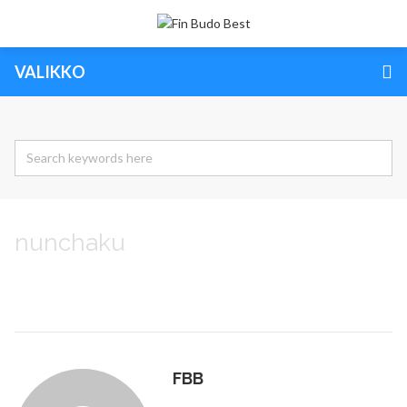
VALIKKO
nunchaku
FBB