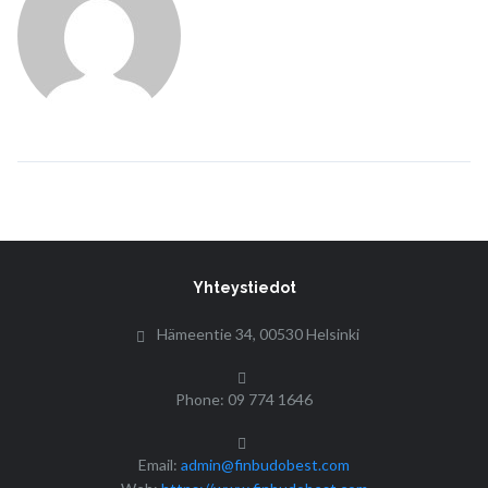
Yhteystiedot
Hämeentie 34, 00530 Helsinki
Phone: 09 774 1646
Email:
admin@finbudobest.com