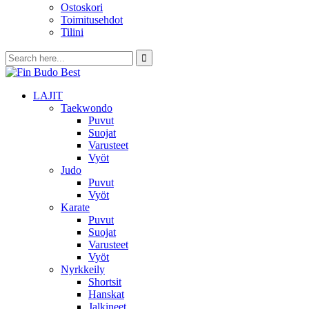
Ostoskori
Toimitusehdot
Tilini
LAJIT
Taekwondo
Puvut
Suojat
Varusteet
Vyöt
Judo
Puvut
Vyöt
Karate
Puvut
Suojat
Varusteet
Vyöt
Nyrkkeily
Shortsit
Hanskat
Jalkineet