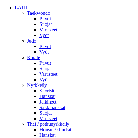
LAJIT
Taekwondo
Puvut
Suojat
Varusteet
Vyöt
Judo
Puvut
Vyöt
Karate
Puvut
Suojat
Varusteet
Vyöt
Nyrkkeily
Shortsit
Hanskat
Jalkineet
Säkkihanskat
Suojat
Varusteet
Thai / potkunyrkkeily
Housut / shortsit
Hanskat