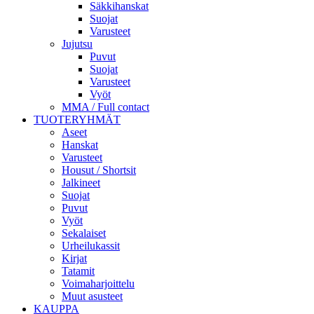
Säkkihanskat
Suojat
Varusteet
Jujutsu
Puvut
Suojat
Varusteet
Vyöt
MMA / Full contact
TUOTERYHMÄT
Aseet
Hanskat
Varusteet
Housut / Shortsit
Jalkineet
Suojat
Puvut
Vyöt
Sekalaiset
Urheilukassit
Kirjat
Tatamit
Voimaharjoittelu
Muut asusteet
KAUPPA