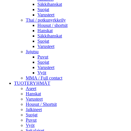
Säkkihanskat
Suojat
Varusteet
Thai / potkunyrkkeily
Housut / shortsit
Hanskat
Säkkihanskat
Suojat
Varusteet
Jujutsu
Puvut
Suojat
Varusteet
Vyöt
MMA / Full contact
TUOTERYHMÄT
Aseet
Hanskat
Varusteet
Housut / Shortsit
Jalkineet
Suojat
Puvut
Vyöt
Sekalaiset