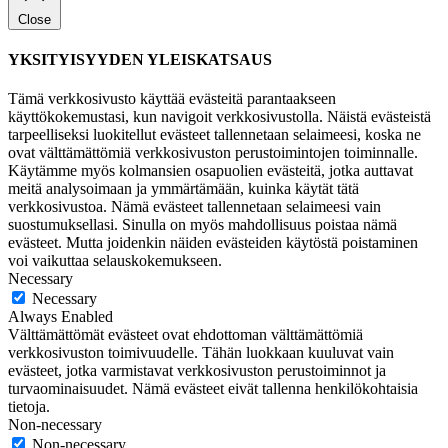
Close
YKSITYISYYDEN YLEISKATSAUS
Tämä verkkosivusto käyttää evästeitä parantaakseen
käyttökokemustasi, kun navigoit verkkosivustolla. Näistä evästeistä
tarpeelliseksi luokitellut evästeet tallennetaan selaimeesi, koska ne
ovat välttämättömiä verkkosivuston perustoimintojen toiminnalle.
Käytämme myös kolmansien osapuolien evästeitä, jotka auttavat
meitä analysoimaan ja ymmärtämään, kuinka käytät tätä
verkkosivustoa. Nämä evästeet tallennetaan selaimeesi vain
suostumuksellasi. Sinulla on myös mahdollisuus poistaa nämä
evästeet. Mutta joidenkin näiden evästeiden käytöstä poistaminen
voi vaikuttaa selauskokemukseen.
Necessary
Necessary
Always Enabled
Välttämättömät evästeet ovat ehdottoman välttämättömiä
verkkosivuston toimivuudelle. Tähän luokkaan kuuluvat vain
evästeet, jotka varmistavat verkkosivuston perustoiminnot ja
turvaominaisuudet. Nämä evästeet eivät tallenna henkilökohtaisia
tietoja.
Non-necessary
Non-necessary