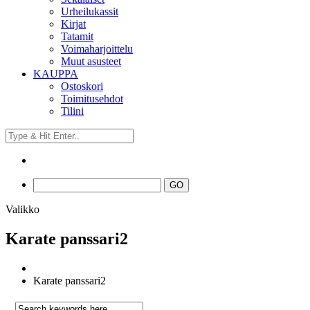
Urheilukassit
Kirjat
Tatamit
Voimaharjoittelu
Muut asusteet
KAUPPA
Ostoskori
Toimitusehdot
Tilini
Valikko
Karate panssari2
Karate panssari2