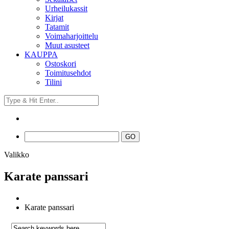
Urheilukassit
Kirjat
Tatamit
Voimaharjoittelu
Muut asusteet
KAUPPA
Ostoskori
Toimitusehdot
Tilini
Valikko
Karate panssari
Karate panssari