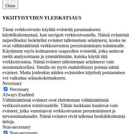
Close
YKSITYISYYDEN YLEISKATSAUS
Tämä verkkosivusto käyttää evästeitä parantaakseen
käyttökokemustasi, kun navigoit verkkosivustolla. Näistä evästeistä
tarpeelliseksi luokitellut evästeet tallennetaan selaimeesi, koska ne
ovat välttämättömiä verkkosivuston perustoimintojen toiminnalle.
Käytämme myös kolmansien osapuolien evästeitä, jotka auttavat
meitä analysoimaan ja ymmärtämään, kuinka käytät tätä
verkkosivustoa. Nämä evästeet tallennetaan selaimeesi vain
suostumuksellasi. Sinulla on myös mahdollisuus poistaa nämä
evästeet. Mutta joidenkin näiden evästeiden käytöstä poistaminen
voi vaikuttaa selauskokemukseen.
Necessary
Necessary
Always Enabled
Välttämättömät evästeet ovat ehdottoman välttämättömiä
verkkosivuston toimivuudelle. Tähän luokkaan kuuluvat vain
evästeet, jotka varmistavat verkkosivuston perustoiminnot ja
turvaominaisuudet. Nämä evästeet eivät tallenna henkilökohtaisia
tietoja.
Non-necessary
Non-necessary