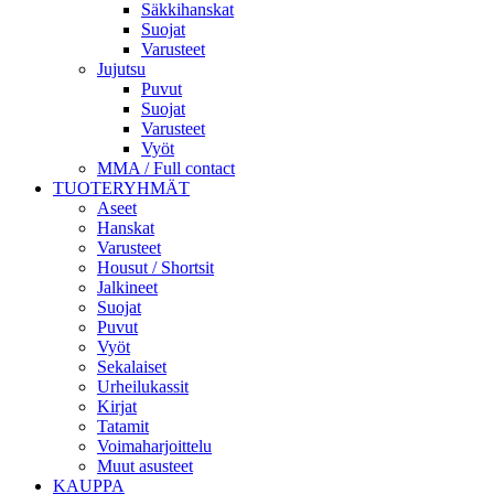
Säkkihanskat
Suojat
Varusteet
Jujutsu
Puvut
Suojat
Varusteet
Vyöt
MMA / Full contact
TUOTERYHMÄT
Aseet
Hanskat
Varusteet
Housut / Shortsit
Jalkineet
Suojat
Puvut
Vyöt
Sekalaiset
Urheilukassit
Kirjat
Tatamit
Voimaharjoittelu
Muut asusteet
KAUPPA