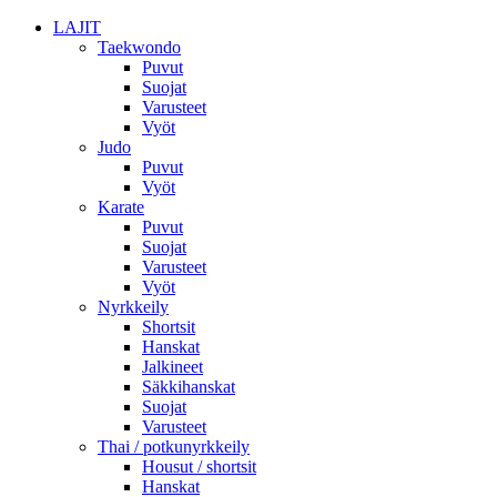
LAJIT
Taekwondo
Puvut
Suojat
Varusteet
Vyöt
Judo
Puvut
Vyöt
Karate
Puvut
Suojat
Varusteet
Vyöt
Nyrkkeily
Shortsit
Hanskat
Jalkineet
Säkkihanskat
Suojat
Varusteet
Thai / potkunyrkkeily
Housut / shortsit
Hanskat