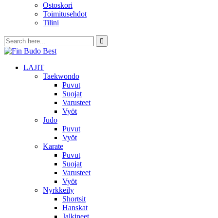
Ostoskori
Toimitusehdot
Tilini
LAJIT
Taekwondo
Puvut
Suojat
Varusteet
Vyöt
Judo
Puvut
Vyöt
Karate
Puvut
Suojat
Varusteet
Vyöt
Nyrkkeily
Shortsit
Hanskat
Jalkineet