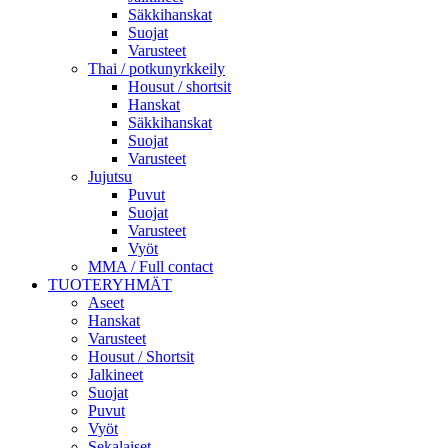
Säkkihanskat
Suojat
Varusteet
Thai / potkunyrkkeily
Housut / shortsit
Hanskat
Säkkihanskat
Suojat
Varusteet
Jujutsu
Puvut
Suojat
Varusteet
Vyöt
MMA / Full contact
TUOTERYHMÄT
Aseet
Hanskat
Varusteet
Housut / Shortsit
Jalkineet
Suojat
Puvut
Vyöt
Sekalaiset